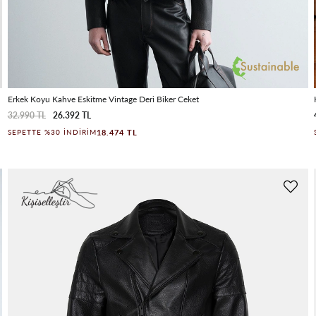
Erkek Koyu Kahve Eskitme Vintage Deri Biker Ceket
32.990 TL
26.392 TL
18.474 TL
SEPETTE %30 İNDIRIM