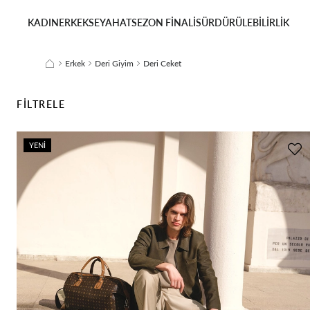
KADIN
ERKEK
SEYAHAT
SEZON FİNALİ
SÜRDÜRÜLEBİLİRLİK
Erkek
Deri Giyim
Deri Ceket
FILTRELE
YENI
ÜRÜN