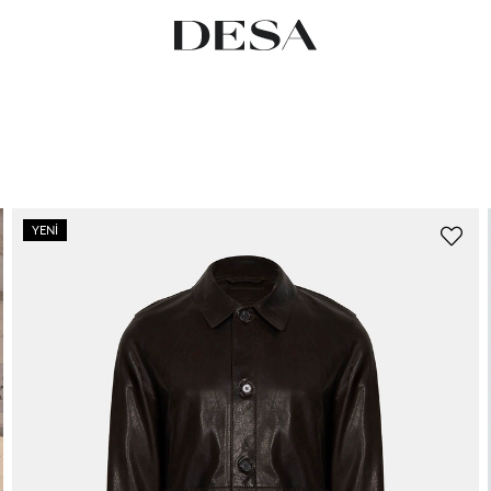
YENI
ÜRÜN