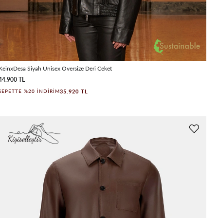
KeinxDesa Siyah Unisex Oversize Deri Ceket
44.900 TL
35.920 TL
SEPETTE %20 İNDIRIM