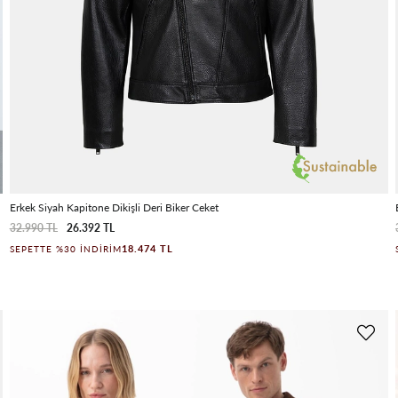
Erkek Siyah Kapitone Dikişli Deri Biker Ceket
32.990 TL
26.392 TL
18.474 TL
SEPETTE %30 İNDIRIM