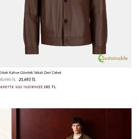
Erkek Kahve Gömlek Yakalı Deri Ceket
30.990 TL
21.693 TL
15.185 TL
SEPETTE %30 İNDIRIM