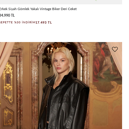
Erkek Siyah Gömlek Yakalı Vintage Biker Deri Ceket
24.990 TL
17.493 TL
SEPETTE %30 İNDIRIM