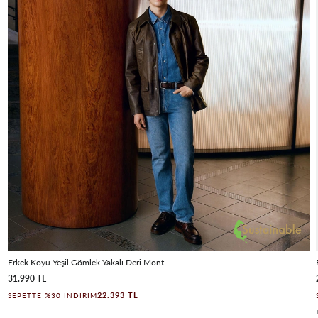
Erkek Koyu Yeşil Gömlek Yakalı Deri Mont
31.990 TL
22.393 TL
SEPETTE %30 İNDIRIM