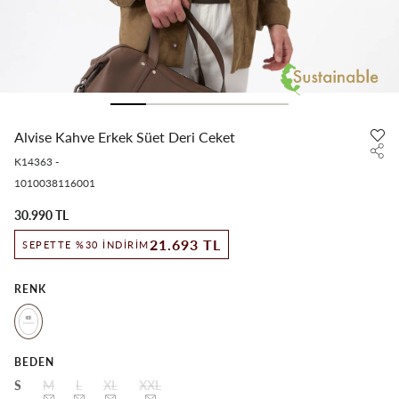
Alvise Kahve Erkek Süet Deri Ceket
K14363
-
1010038116001
30.990 TL
21.693 TL
SEPETTE %30 İNDIRIM
RENK
BEDEN
S
M
L
XL
XXL