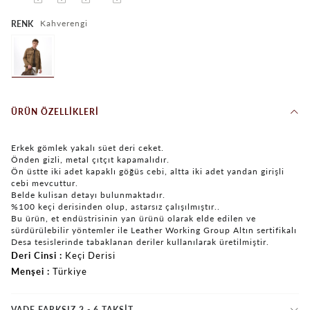
Kahverengi
RENK
ÜRÜN ÖZELLIKLERI
Erkek gömlek yakalı süet deri ceket.
Önden gizli, metal çıtçıt kapamalıdır.
Ön üstte iki adet kapaklı göğüs cebi, altta iki adet yandan girişli
cebi mevcuttur.
Belde kulisan detayı bulunmaktadır.
%100 keçi derisinden olup, astarsız çalışılmıştır..
Bu ürün, et endüstrisinin yan ürünü olarak elde edilen ve
sürdürülebilir yöntemler ile Leather Working Group Altın sertifikalı
Desa tesislerinde tabaklanan deriler kullanılarak üretilmiştir.
Deri Cinsi
Keçi Derisi
Menşei
Türkiye
VADE FARKSIZ 2 - 6 TAKSIT