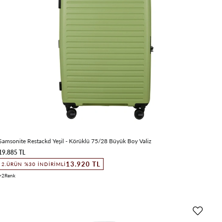
Samsonite Restackd Yeşil - Körüklü 75/28 Büyük Boy Valiz
19.885 TL
13.920 TL
2.ÜRÜN %30 İNDIRIMLI
2