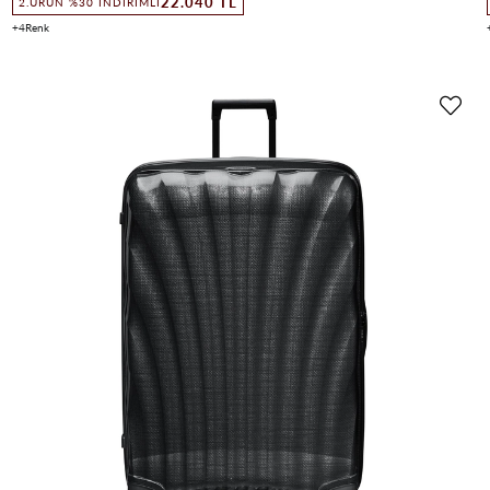
22.040 TL
2.ÜRÜN %30 İNDIRIMLI
4