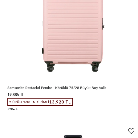
Samsonite Restackd Pembe - Körüklü 75/28 Büyük Boy Valiz
19.885 TL
13.920 TL
2.ÜRÜN %30 İNDIRIMLI
2