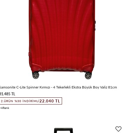
Samsonite C-Lite Spinner Kırmızı - 4 Tekerlekli Ekstra Büyük Boy Valiz 81cm
31.485 TL
22.040 TL
2.ÜRÜN %30 İNDIRIMLI
4