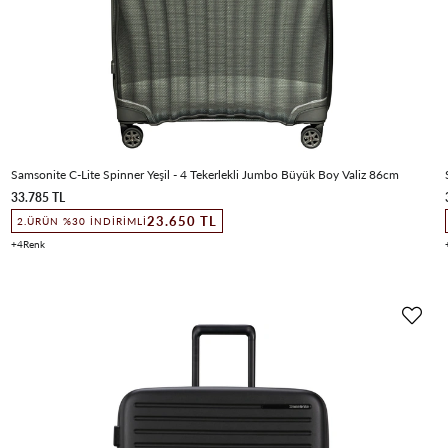
Samsonite C-Lite Spinner Yeşil - 4 Tekerlekli Jumbo Büyük Boy Valiz 86cm
33.785 TL
23.650 TL
2.ÜRÜN %30 İNDIRIMLI
4