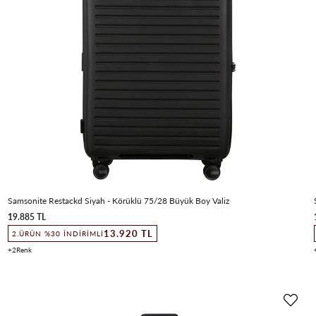
Samsonite Restackd Siyah - Körüklü 75/28 Büyük Boy Valiz
19.885 TL
13.920 TL
2.ÜRÜN %30 İNDIRIMLI
2