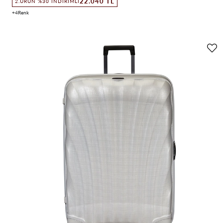
22.040 TL
2.ÜRÜN %30 İNDIRIMLI
4