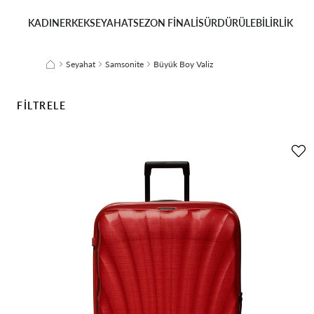
KADIN
ERKEK
SEYAHAT
SEZON FİNALİ
SÜRDÜRÜLEBİLİRLİK
Seyahat
Samsonite
Büyük Boy Valiz
FILTRELE