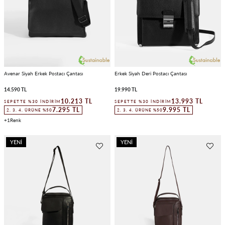
Avenar Siyah Erkek Postacı Çantası
Erkek Siyah Deri Postacı Çantası
14.590 TL
19.990 TL
10.213 TL
13.993 TL
SEPETTE %30 İNDIRIM
SEPETTE %30 İNDIRIM
7.295 TL
9.995 TL
2. 3. 4. ÜRÜNE %50
2. 3. 4. ÜRÜNE %50
1
YENI
YENI
ÜRÜN
ÜRÜN