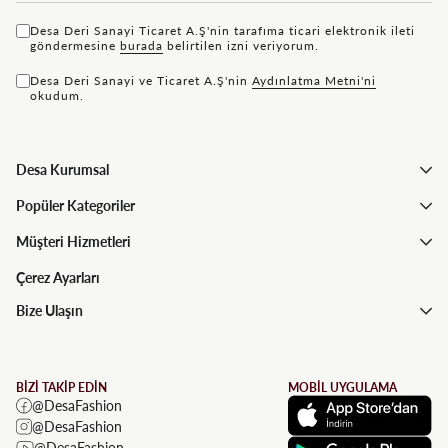
Desa Deri Sanayi Ticaret A.Ş'nin tarafıma ticari elektronik ileti
göndermesine
bu rada
belirtilen izni veriyorum.
Desa Deri Sanayi ve Ticaret A.Ş'nin
Aydınlatma Metni'ni
okudum.
Desa Kurumsal
Popüler Kategoriler
Müşteri Hizmetleri
Çerez Ayarları
Bize Ulaşın
BİZİ TAKİP EDİN
MOBİL UYGULAMA
@DesaFashion
@DesaFashion
@DesaFashion