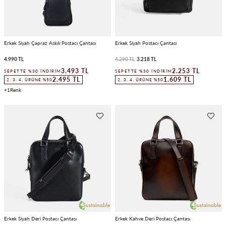
Erkek Siyah Çapraz Askılı Postacı Çantası
Erkek Siyah Postacı Çantası
4.990 TL
4.290 TL
3.218 TL
3.493 TL
2.253 TL
SEPETTE %30 İNDIRIM
SEPETTE %30 İNDIRIM
2.495 TL
1.609 TL
2. 3. 4. ÜRÜNE %50
2. 3. 4. ÜRÜNE %50
1
Erkek Siyah Deri Postacı Çantası
Erkek Kahve Deri Postacı Çantası