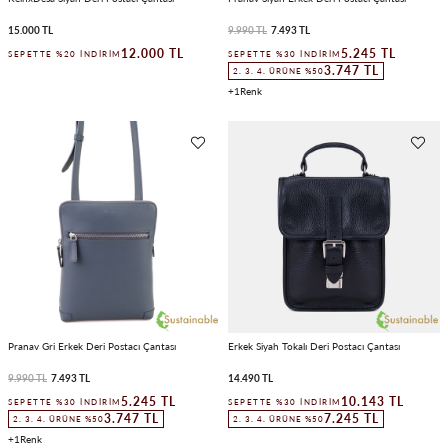
15.000 TL
9.990 TL
7.493 TL
12.000 TL
5.245 TL
SEPETTE %20 İNDIRIM
SEPETTE %30 İNDIRIM
3.747 TL
2. 3. 4. ÜRÜNE %50
1
Pranav Gri Erkek Deri Postacı Çantası
Erkek Siyah Tokalı Deri Postacı Çantası
9.990 TL
7.493 TL
14.490 TL
5.245 TL
10.143 TL
SEPETTE %30 İNDIRIM
SEPETTE %30 İNDIRIM
3.747 TL
7.245 TL
2. 3. 4. ÜRÜNE %50
2. 3. 4. ÜRÜNE %50
1