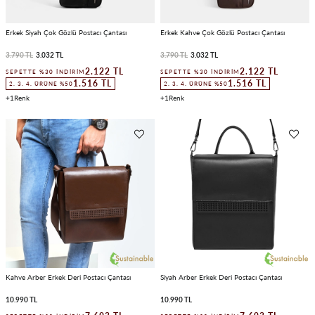
Erkek Siyah Çok Gözlü Postacı Çantası
Erkek Kahve Çok Gözlü Postacı Çantası
3.790 TL
3.032 TL
3.790 TL
3.032 TL
2.122 TL
2.122 TL
SEPETTE %30 İNDIRIM
SEPETTE %30 İNDIRIM
1.516 TL
1.516 TL
2. 3. 4. ÜRÜNE %50
2. 3. 4. ÜRÜNE %50
1
1
Kahve Arber Erkek Deri Postacı Çantası
Siyah Arber Erkek Deri Postacı Çantası
10.990 TL
10.990 TL