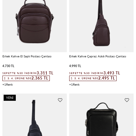
Erkek Kahve El Saplı Postacı Çantası
Erkek Kahve Çapraz Askılı Postacı Çantası
4.730 TL
4.990 TL
3.311 TL
3.493 TL
SEPETTE %30 İNDIRIM
SEPETTE %30 İNDIRIM
2.365 TL
2.495 TL
2. 3. 4. ÜRÜNE %50
2. 3. 4. ÜRÜNE %50
1
1
YENI
ÜRÜN