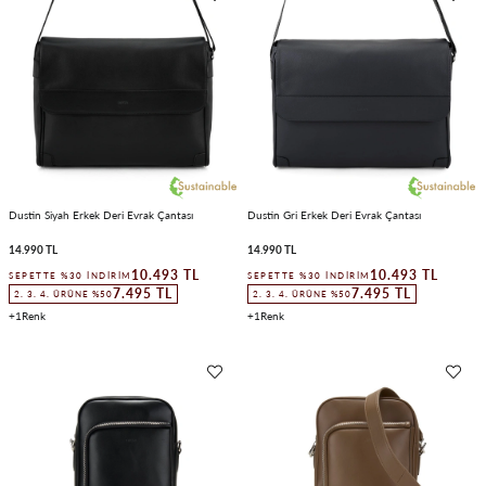
Dustin Siyah Erkek Deri Evrak Çantası
Dustin Gri Erkek Deri Evrak Çantası
14.990 TL
14.990 TL
10.493 TL
10.493 TL
SEPETTE %30 İNDIRIM
SEPETTE %30 İNDIRIM
7.495 TL
7.495 TL
2. 3. 4. ÜRÜNE %50
2. 3. 4. ÜRÜNE %50
1
1