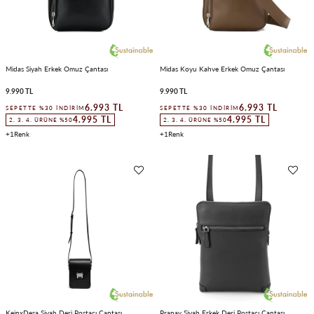
Midas Siyah Erkek Omuz Çantası
Midas Koyu Kahve Erkek Omuz Çantası
9.990 TL
9.990 TL
6.993 TL
6.993 TL
SEPETTE %30 İNDIRIM
SEPETTE %30 İNDIRIM
4.995 TL
4.995 TL
2. 3. 4. ÜRÜNE %50
2. 3. 4. ÜRÜNE %50
1
1
KeinxDesa Siyah Deri Postacı Çantası
Pranav Siyah Erkek Deri Postacı Çantası