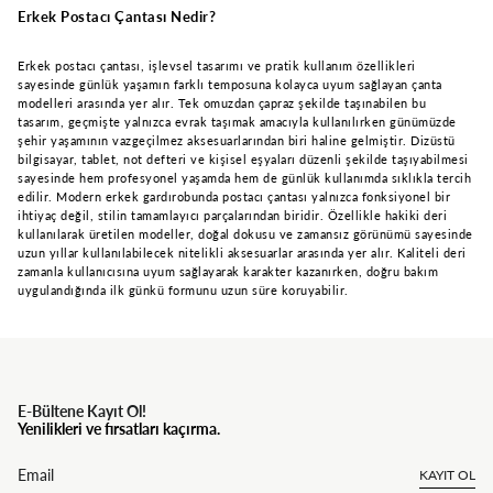
Erkek Postacı Çantası Nedir?
Erkek postacı çantası, işlevsel tasarımı ve pratik kullanım özellikleri
sayesinde günlük yaşamın farklı temposuna kolayca uyum sağlayan çanta
modelleri arasında yer alır. Tek omuzdan çapraz şekilde taşınabilen bu
tasarım, geçmişte yalnızca evrak taşımak amacıyla kullanılırken günümüzde
şehir yaşamının vazgeçilmez aksesuarlarından biri haline gelmiştir. Dizüstü
bilgisayar, tablet, not defteri ve kişisel eşyaları düzenli şekilde taşıyabilmesi
sayesinde hem profesyonel yaşamda hem de günlük kullanımda sıklıkla tercih
edilir. Modern erkek gardırobunda postacı çantası yalnızca fonksiyonel bir
ihtiyaç değil, stilin tamamlayıcı parçalarından biridir. Özellikle hakiki deri
kullanılarak üretilen modeller, doğal dokusu ve zamansız görünümü sayesinde
uzun yıllar kullanılabilecek nitelikli aksesuarlar arasında yer alır. Kaliteli deri
zamanla kullanıcısına uyum sağlayarak karakter kazanırken, doğru bakım
uygulandığında ilk günkü formunu uzun süre koruyabilir.
E-Bültene Kayıt Ol!
Yenilikleri ve fırsatları kaçırma.
KAYIT OL