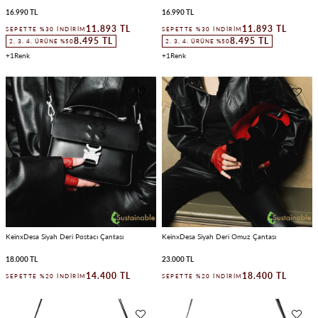
16.990 TL
16.990 TL
11.893 TL
11.893 TL
SEPETTE %30 İNDIRIM
SEPETTE %30 İNDIRIM
8.495 TL
8.495 TL
2. 3. 4. ÜRÜNE %50
2. 3. 4. ÜRÜNE %50
1
1
KeinxDesa Siyah Deri Postacı Çantası
KeinxDesa Siyah Deri Omuz Çantası
18.000 TL
23.000 TL
14.400 TL
18.400 TL
SEPETTE %20 İNDIRIM
SEPETTE %20 İNDIRIM