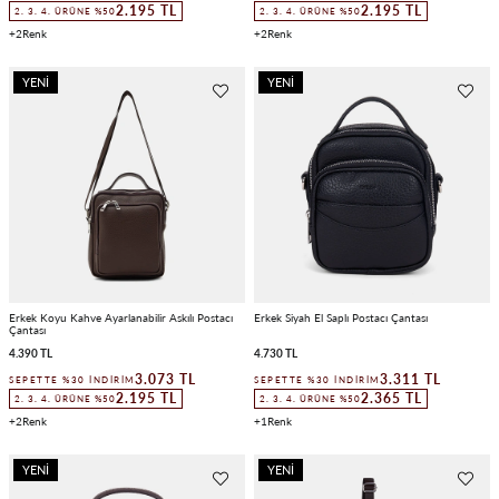
2.195 TL
2.195 TL
2. 3. 4. ÜRÜNE %50
2. 3. 4. ÜRÜNE %50
2
2
YENI
YENI
ÜRÜN
ÜRÜN
Erkek Koyu Kahve Ayarlanabilir Askılı Postacı
Erkek Siyah El Saplı Postacı Çantası
Çantası
4.390 TL
4.730 TL
3.073 TL
3.311 TL
SEPETTE %30 İNDIRIM
SEPETTE %30 İNDIRIM
2.195 TL
2.365 TL
2. 3. 4. ÜRÜNE %50
2. 3. 4. ÜRÜNE %50
2
1
YENI
YENI
ÜRÜN
ÜRÜN