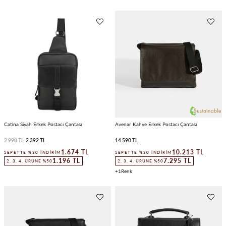
Catina Siyah Erkek Postacı Çantası
Avenar Kahve Erkek Postacı Çantası
2.990 TL
2.392 TL
14.590 TL
1.674 TL
10.213 TL
SEPETTE %30 İNDIRIM
SEPETTE %30 İNDIRIM
1.196 TL
7.295 TL
2. 3. 4. ÜRÜNE %50
2. 3. 4. ÜRÜNE %50
1