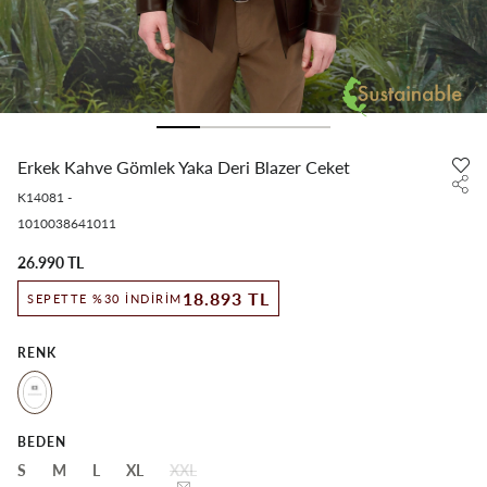
Erkek Kahve Gömlek Yaka Deri Blazer Ceket
K14081
-
1010038641011
26.990 TL
18.893 TL
SEPETTE %30 İNDIRIM
RENK
BEDEN
S
M
L
XL
XXL