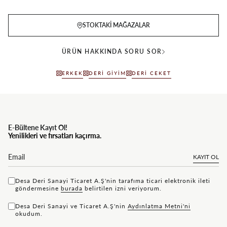
STOKTAKI MAĞAZALAR
ÜRÜN HAKKINDA SORU SOR
ERKEK
DERI GIYIM
DERI CEKET
E-Bültene Kayıt Ol!
Yenilikleri ve fırsatları kaçırma.
KAYIT OL
Desa Deri Sanayi Ticaret A.Ş'nin tarafıma ticari elektronik ileti
göndermesine
bu rada
belirtilen izni veriyorum.
Desa Deri Sanayi ve Ticaret A.Ş'nin
Aydınlatma Metni'ni
okudum.