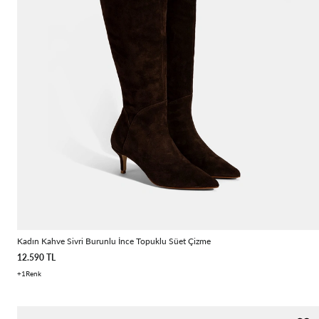
Kadın Kahve Sivri Burunlu İnce Topuklu Süet Çizme
12.590 TL
1