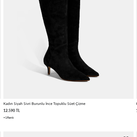
Kadın Siyah Sivri Burunlu İnce Topuklu Süet Çizme
12.590 TL
1