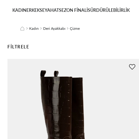
KADIN
ERKEK
SEYAHAT
SEZON FİNALİ
SÜRDÜRÜLEBİLİRLİK
Kadın
Deri Ayakkabı
Çizme
FILTRELE