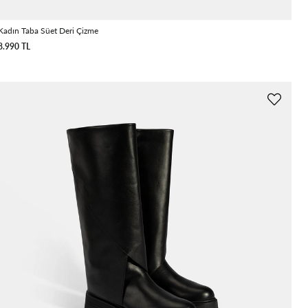
Kadın Taba Süet Deri Çizme
8.990 TL