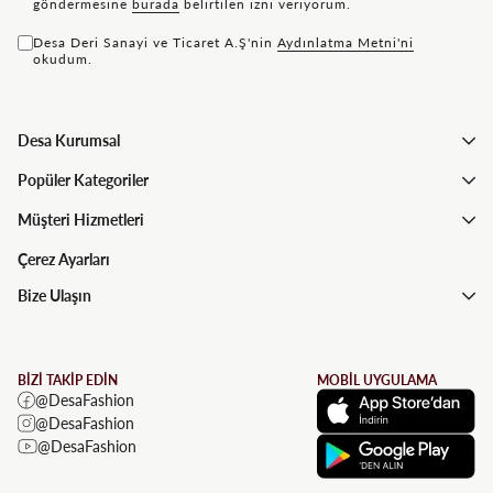
göndermesine
bu rada
belirtilen izni veriyorum.
Desa Deri Sanayi ve Ticaret A.Ş'nin
Aydınlatma Metni'ni
okudum.
Desa Kurumsal
Popüler Kategoriler
Müşteri Hizmetleri
Çerez Ayarları
Bize Ulaşın
BİZİ TAKİP EDİN
MOBİL UYGULAMA
@DesaFashion
@DesaFashion
@DesaFashion