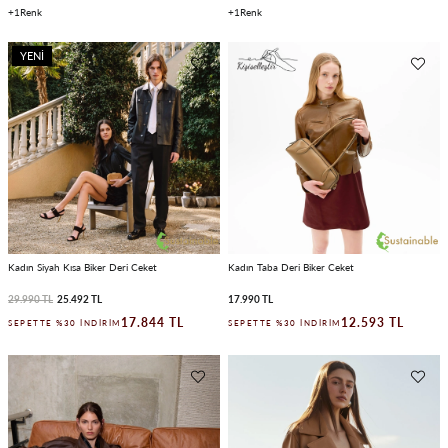
1
1
YENI
ÜRÜN
Kadın Siyah Kısa Biker Deri Ceket
Kadın Taba Deri Biker Ceket
29.990 TL
25.492 TL
17.990 TL
17.844 TL
12.593 TL
SEPETTE %30 İNDIRIM
SEPETTE %30 İNDIRIM