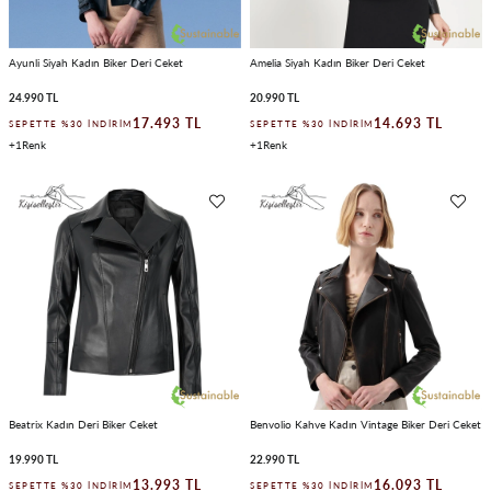
Ayunli Siyah Kadın Biker Deri Ceket
Amelia Siyah Kadın Biker Deri Ceket
24.990 TL
20.990 TL
17.493 TL
14.693 TL
SEPETTE %30 İNDIRIM
SEPETTE %30 İNDIRIM
1
1
Beatrix Kadın Deri Biker Ceket
Benvolio Kahve Kadın Vintage Biker Deri Ceket
19.990 TL
22.990 TL
13.993 TL
16.093 TL
SEPETTE %30 İNDIRIM
SEPETTE %30 İNDIRIM