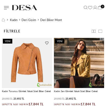
0
Kadın
Deri Giyim
Deri Biker Mont
FILTRELE
YENI
YENI
ÜRÜN
ÜRÜN
Kadın Turuncu Gömlek Yakalı Süet Biker Ceket
Kadın Sarı Gömlek Yakalı Süet Biker Ceket
29.990 TL
25.492 TL
29.990 TL
25.492 TL
17.844 TL
17.844 TL
SEPETTE %30 İNDIRIM
SEPETTE %30 İNDIRIM