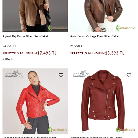
Ayunli Bej Kadın Biker Deri Ceket
Aira Kadın Vintage Deri Biker Ceket
24.990 TL
21.990 TL
17.493 TL
15.393 TL
SEPETTE %30 İNDIRIM
SEPETTE %30 İNDIRIM
1
Riccarda Kadın Kırmızı Deri Biker Mont
Amelia Kırmızı Kadın Biker Deri Ceket