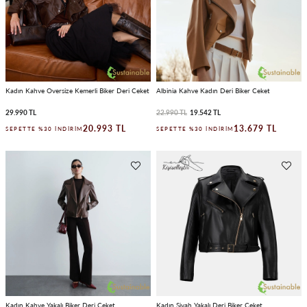
Kadın Kahve Oversize Kemerli Biker Deri Ceket
Albinia Kahve Kadın Deri Biker Ceket
29.990 TL
22.990 TL
19.542 TL
20.993 TL
13.679 TL
SEPETTE %30 İNDIRIM
SEPETTE %30 İNDIRIM
Kadın Kahve Yakalı Biker Deri Ceket
Kadın Siyah Yakalı Deri Biker Ceket