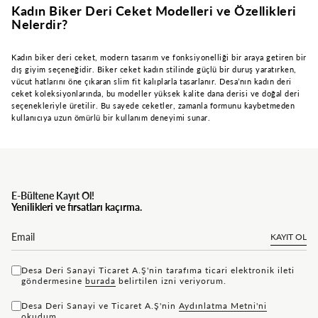
Kadın Biker Deri Ceket Modelleri ve Özellikleri
Nelerdir?
Kadın biker deri ceket, modern tasarım ve fonksiyonelliği bir araya getiren bir
dış giyim seçeneğidir. Biker ceket kadın stilinde güçlü bir duruş yaratırken,
vücut hatlarını öne çıkaran slim fit kalıplarla tasarlanır. Desa’nın kadın deri
ceket koleksiyonlarında, bu modeller yüksek kalite dana derisi ve doğal deri
seçenekleriyle üretilir. Bu sayede ceketler, zamanla formunu kaybetmeden
kullanıcıya uzun ömürlü bir kullanım deneyimi sunar.
E-Bültene Kayıt Ol!
Yenilikleri ve fırsatları kaçırma.
KAYIT OL
Desa Deri Sanayi Ticaret A.Ş'nin tarafıma ticari elektronik ileti
göndermesine
bu rada
belirtilen izni veriyorum.
Desa Deri Sanayi ve Ticaret A.Ş'nin
Aydınlatma Metni'ni
okudum.