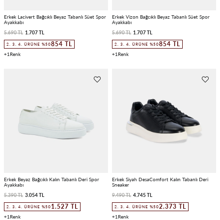
Erkek Lacivert Bağcıklı Beyaz Tabanlı Süet Spor
Erkek Vizon Bağcıklı Beyaz Tabanlı Süet Spor
Ayakkabı
Ayakkabı
5.690 TL
1.707 TL
5.690 TL
1.707 TL
854 TL
854 TL
2. 3. 4. ÜRÜNE %50
2. 3. 4. ÜRÜNE %50
1
1
Erkek Beyaz Bağcıklı Kalın Tabanlı Deri Spor
Erkek Siyah DesaComfort Kalın Tabanlı Deri
Ayakkabı
Sneaker
5.390 TL
3.054 TL
9.490 TL
4.745 TL
1.527 TL
2.373 TL
2. 3. 4. ÜRÜNE %50
2. 3. 4. ÜRÜNE %50
1
1