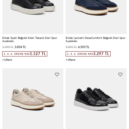
Erkek Siyah Bağcıklı Kalın Tabanlı Deri Spor
Erkek Lacivert DesaComfort Bağcıklı Deri Spor
Ayakkabı
Ayakkabı
5.390 TL
3.054 TL
9.890 TL
6.593 TL
1.527 TL
3.297 TL
2. 3. 4. ÜRÜNE %50
2. 3. 4. ÜRÜNE %50
1
1