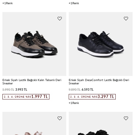
1
1
Erkek Siyah Lastik Bağcıklı Kalın Tabanlı Deri
Erkek Siyah DesaComfort Lastik Bağcıklı Deri
Sneaker
Sneaker
5.990 TL
3.993 TL
9.890 TL
6.593 TL
1.997 TL
3.297 TL
2. 3. 4. ÜRÜNE %50
2. 3. 4. ÜRÜNE %50
1