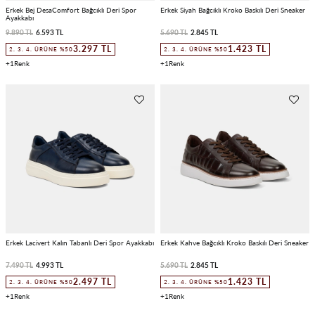
Erkek Bej DesaComfort Bağcıklı Deri Spor
Erkek Siyah Bağcıklı Kroko Baskılı Deri Sneaker
Ayakkabı
9.890 TL
6.593 TL
5.690 TL
2.845 TL
3.297 TL
1.423 TL
2. 3. 4. ÜRÜNE %50
2. 3. 4. ÜRÜNE %50
1
1
Erkek Lacivert Kalın Tabanlı Deri Spor Ayakkabı
Erkek Kahve Bağcıklı Kroko Baskılı Deri Sneaker
7.490 TL
4.993 TL
5.690 TL
2.845 TL
2.497 TL
1.423 TL
2. 3. 4. ÜRÜNE %50
2. 3. 4. ÜRÜNE %50
1
1