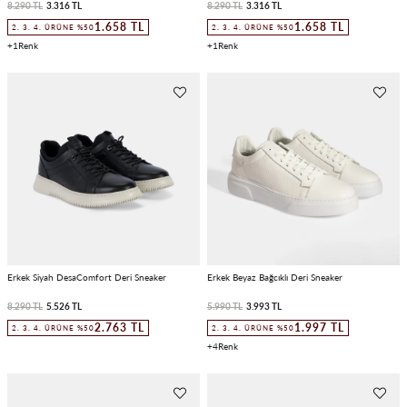
8.290 TL
3.316 TL
8.290 TL
3.316 TL
1.658 TL
1.658 TL
2. 3. 4. ÜRÜNE %50
2. 3. 4. ÜRÜNE %50
1
1
Erkek Siyah DesaComfort Deri Sneaker
Erkek Beyaz Bağcıklı Deri Sneaker
8.290 TL
5.526 TL
5.990 TL
3.993 TL
2.763 TL
1.997 TL
2. 3. 4. ÜRÜNE %50
2. 3. 4. ÜRÜNE %50
4