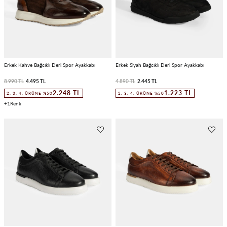
Erkek Kahve Bağcıklı Deri Spor Ayakkabı
Erkek Siyah Bağcıklı Deri Spor Ayakkabı
8.990 TL
4.495 TL
4.890 TL
2.445 TL
2.248 TL
1.223 TL
2. 3. 4. ÜRÜNE %50
2. 3. 4. ÜRÜNE %50
1