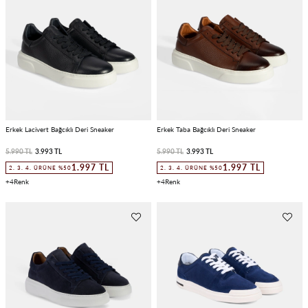
Erkek Lacivert Bağcıklı Deri Sneaker
Erkek Taba Bağcıklı Deri Sneaker
5.990 TL
3.993 TL
5.990 TL
3.993 TL
1.997 TL
1.997 TL
2. 3. 4. ÜRÜNE %50
2. 3. 4. ÜRÜNE %50
4
4