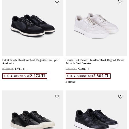
Erkek Siyah DesaComfort Bağcıklı Deri Spor
Erkek Kırık Beyaz DesaComfort Bağcıklı Beyaz
Ayakkabı
Tabanlı Deri Sneaker
9.890 TL
4.945 TL
9.890 TL
5.604 TL
2.473 TL
2.802 TL
2. 3. 4. ÜRÜNE %50
2. 3. 4. ÜRÜNE %50
1