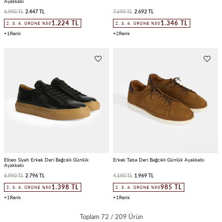
Ayakkabı
6.990 TL
2.447 TL
7.690 TL
2.692 TL
1.224 TL
1.346 TL
2. 3. 4. ÜRÜNE %50
2. 3. 4. ÜRÜNE %50
1
2
Eliseo Siyah Erkek Deri Bağcıklı Günlük
Erkek Taba Deri Bağcıklı Günlük Ayakkabı
Ayakkabı
6.990 TL
2.796 TL
4.190 TL
1.969 TL
1.398 TL
985 TL
2. 3. 4. ÜRÜNE %50
2. 3. 4. ÜRÜNE %50
1
1
Toplam
72
/
209
Ürün