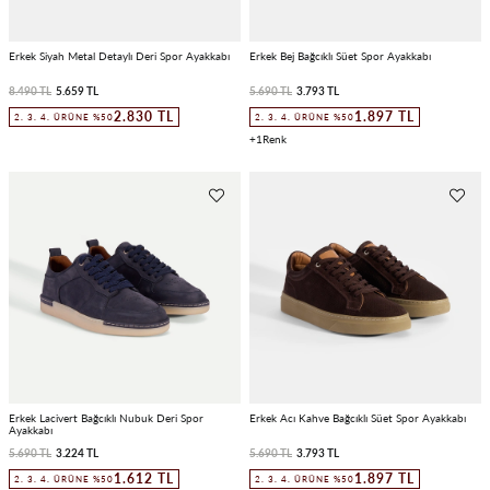
Erkek Siyah Metal Detaylı Deri Spor Ayakkabı
Erkek Bej Bağcıklı Süet Spor Ayakkabı
8.490 TL
5.659 TL
5.690 TL
3.793 TL
2.830 TL
1.897 TL
2. 3. 4. ÜRÜNE %50
2. 3. 4. ÜRÜNE %50
1
Erkek Lacivert Bağcıklı Nubuk Deri Spor
Erkek Acı Kahve Bağcıklı Süet Spor Ayakkabı
Ayakkabı
5.690 TL
3.224 TL
5.690 TL
3.793 TL
1.612 TL
1.897 TL
2. 3. 4. ÜRÜNE %50
2. 3. 4. ÜRÜNE %50