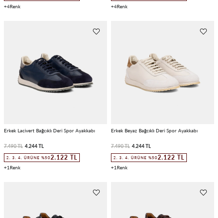
4
4
Erkek Lacivert Bağcıklı Deri Spor Ayakkabı
Erkek Beyaz Bağcıklı Deri Spor Ayakkabı
7.490 TL
4.244 TL
7.490 TL
4.244 TL
2.122 TL
2.122 TL
2. 3. 4. ÜRÜNE %50
2. 3. 4. ÜRÜNE %50
1
1