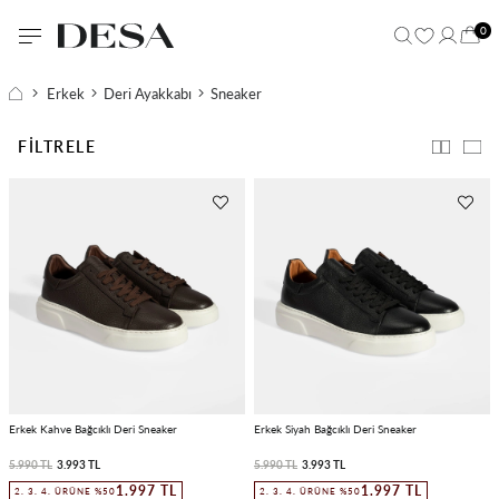
0
Erkek
Deri Ayakkabı
Sneaker
FILTRELE
Erkek Kahve Bağcıklı Deri Sneaker
Erkek Siyah Bağcıklı Deri Sneaker
5.990 TL
3.993 TL
5.990 TL
3.993 TL
1.997 TL
1.997 TL
2. 3. 4. ÜRÜNE %50
2. 3. 4. ÜRÜNE %50