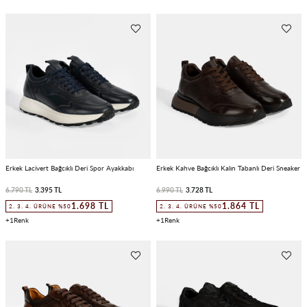
Erkek Lacivert Bağcıklı Deri Spor Ayakkabı
Erkek Kahve Bağcıklı Kalın Tabanlı Deri Sneaker
6.790 TL
3.395 TL
6.990 TL
3.728 TL
1.698 TL
1.864 TL
2. 3. 4. ÜRÜNE %50
2. 3. 4. ÜRÜNE %50
1
1