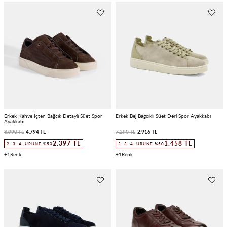
Erkek Kahve İçten Bağcık Detaylı Süet Spor
Erkek Bej Bağcıklı Süet Deri Spor Ayakkabı
Ayakkabı
8.990 TL
4.794 TL
7.290 TL
2.916 TL
2.397 TL
1.458 TL
2. 3. 4. ÜRÜNE %50
2. 3. 4. ÜRÜNE %50
1
1