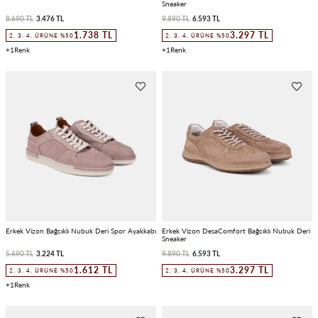
Sneaker
8.690 TL
3.476 TL
9.890 TL
6.593 TL
1.738 TL
3.297 TL
2. 3. 4. ÜRÜNE %50
2. 3. 4. ÜRÜNE %50
1
1
Erkek Vizon Bağcıklı Nubuk Deri Spor Ayakkabı
Erkek Vizon DesaComfort Bağcıklı Nubuk Deri
Sneaker
5.690 TL
3.224 TL
9.890 TL
6.593 TL
1.612 TL
3.297 TL
2. 3. 4. ÜRÜNE %50
2. 3. 4. ÜRÜNE %50
1