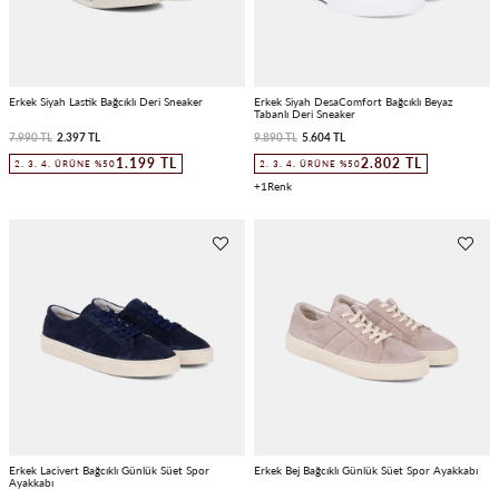
Erkek Siyah Lastik Bağcıklı Deri Sneaker
Erkek Siyah DesaComfort Bağcıklı Beyaz
Tabanlı Deri Sneaker
7.990 TL
2.397 TL
9.890 TL
5.604 TL
1.199 TL
2.802 TL
2. 3. 4. ÜRÜNE %50
2. 3. 4. ÜRÜNE %50
1
Erkek Lacivert Bağcıklı Günlük Süet Spor
Erkek Bej Bağcıklı Günlük Süet Spor Ayakkabı
Ayakkabı