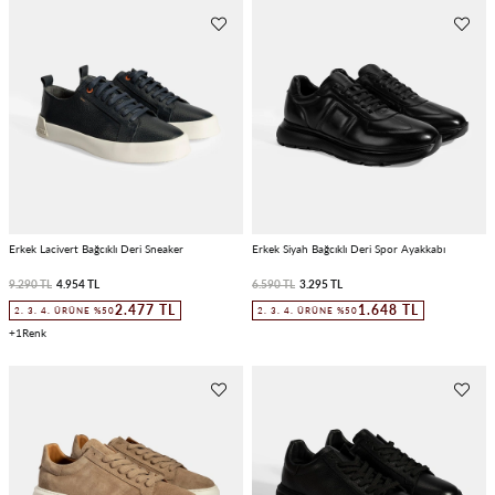
Erkek Lacivert Bağcıklı Deri Sneaker
Erkek Siyah Bağcıklı Deri Spor Ayakkabı
9.290 TL
4.954 TL
6.590 TL
3.295 TL
2.477 TL
1.648 TL
2. 3. 4. ÜRÜNE %50
2. 3. 4. ÜRÜNE %50
1