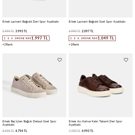
Erkek Lacivert Bağcıklı Deri Spor Ayakkabı
Erkek Lacivert Bağcıklı Süet Spor Ayakkabı
5.990 TL
3.993 TL
6.990 TL
2.097 TL
1.997 TL
1.049 TL
2. 3. 4. ÜRÜNE %50
2. 3. 4. ÜRÜNE %50
2
1
Erkek Bej İçten Bağcık Detaylı Süet Spor
Erkek Acı Kahve Kalın Tabanlı Deri Spor
Ayakkabı
Ayakkabı
8.990 TL
4.794 TL
7.490 TL
4.993 TL