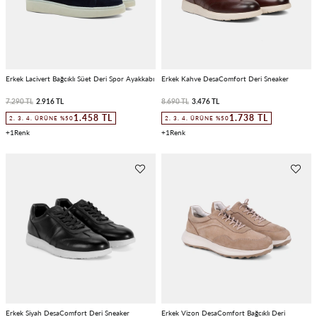
Erkek Lacivert Bağcıklı Süet Deri Spor Ayakkabı
Erkek Kahve DesaComfort Deri Sneaker
7.290 TL
2.916 TL
8.690 TL
3.476 TL
1.458 TL
1.738 TL
2. 3. 4. ÜRÜNE %50
2. 3. 4. ÜRÜNE %50
1
1
Erkek Siyah DesaComfort Deri Sneaker
Erkek Vizon DesaComfort Bağcıklı Deri