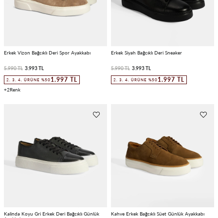
Erkek Vizon Bağcıklı Deri Spor Ayakkabı
Erkek Siyah Bağcıklı Deri Sneaker
5.990 TL
3.993 TL
5.990 TL
3.993 TL
1.997 TL
1.997 TL
2. 3. 4. ÜRÜNE %50
2. 3. 4. ÜRÜNE %50
2
Kalinda Koyu Gri Erkek Deri Bağcıklı Günlük
Kahve Erkek Bağcıklı Süet Günlük Ayakkabı