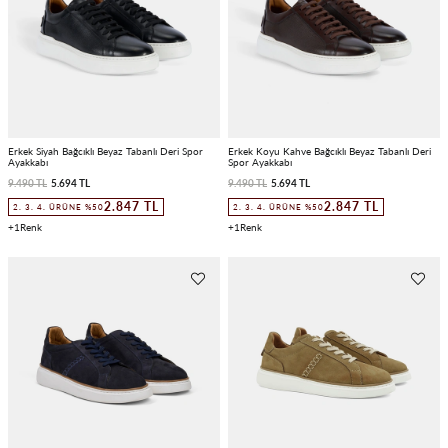
Erkek Siyah Bağcıklı Beyaz Tabanlı Deri Spor
Erkek Koyu Kahve Bağcıklı Beyaz Tabanlı Deri
Ayakkabı
Spor Ayakkabı
9.490 TL
5.694 TL
9.490 TL
5.694 TL
2.847 TL
2.847 TL
2. 3. 4. ÜRÜNE %50
2. 3. 4. ÜRÜNE %50
1
1