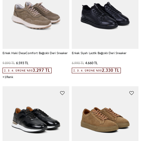
Erkek Haki DesaComfort Bağcıklı Deri Sneaker
Erkek Siyah Lastik Bağcıklı Deri Sneaker
9.890 TL
6.593 TL
6.990 TL
4.660 TL
3.297 TL
2.330 TL
2. 3. 4. ÜRÜNE %50
2. 3. 4. ÜRÜNE %50
1