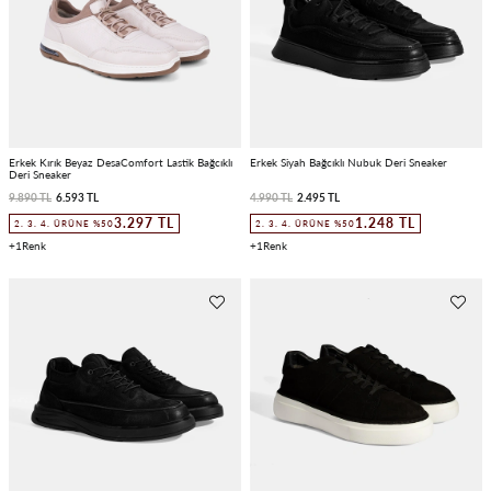
Erkek Kırık Beyaz DesaComfort Lastik Bağcıklı
Erkek Siyah Bağcıklı Nubuk Deri Sneaker
Deri Sneaker
9.890 TL
6.593 TL
4.990 TL
2.495 TL
3.297 TL
1.248 TL
2. 3. 4. ÜRÜNE %50
2. 3. 4. ÜRÜNE %50
1
1