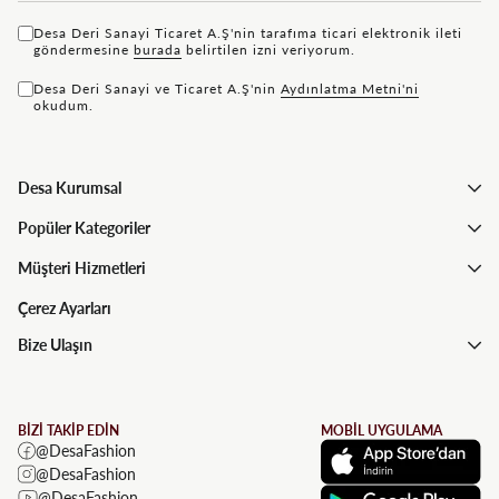
Desa Deri Sanayi Ticaret A.Ş'nin tarafıma ticari elektronik ileti
göndermesine
bu rada
belirtilen izni veriyorum.
Desa Deri Sanayi ve Ticaret A.Ş'nin
Aydınlatma Metni'ni
okudum.
Desa Kurumsal
Popüler Kategoriler
Müşteri Hizmetleri
Çerez Ayarları
Bize Ulaşın
BİZİ TAKİP EDİN
MOBİL UYGULAMA
@DesaFashion
@DesaFashion
@DesaFashion