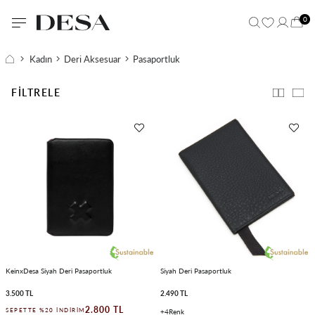
0
Kadın
Deri Aksesuar
Pasaportluk
FILTRELE
KeinxDesa Siyah Deri Pasaportluk
Siyah Deri Pasaportluk
3.500 TL
2.490 TL
2.800 TL
SEPETTE %20 İNDIRIM
4