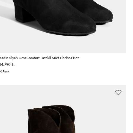
Kadın Siyah DesaComfort Lastikli Süet Chelsea Bot
14.790 TL
1