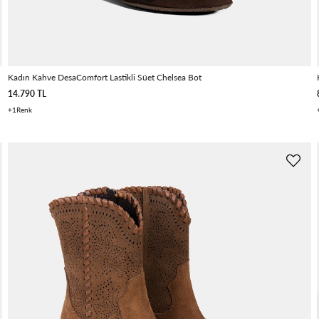
Kadın Kahve DesaComfort Lastikli Süet Chelsea Bot
14.790 TL
1