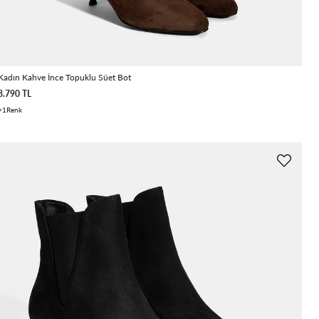
Kadın Kahve İnce Topuklu Süet Bot
8.790 TL
1