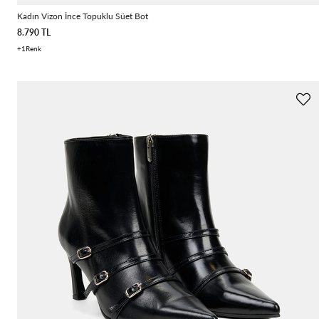
Kadın Vizon İnce Topuklu Süet Bot
8.790 TL
1