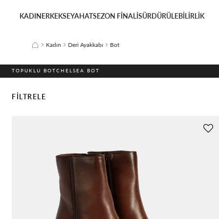
KADIN
ERKEK
SEYAHAT
SEZON FİNALİ
SÜRDÜRÜLEBİLİRLİK
Kadın
Deri Ayakkabı
Bot
TOPUKLU BOT
CHELSEA BOT
FILTRELE