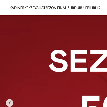
KADIN
ERKEK
SEYAHAT
SEZON FİNALİ
SÜRDÜRÜLEBİLİRLİK