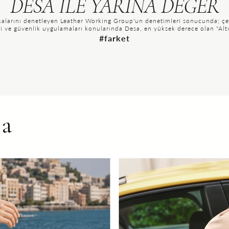
DESA İLE YARINA DEĞER
rkalarını denetleyen Leather Working Group'un denetimleri sonucunda; çe
tesi ve güvenlik uygulamaları konularında Desa, en yüksek derece olan "Alt
#farket
la