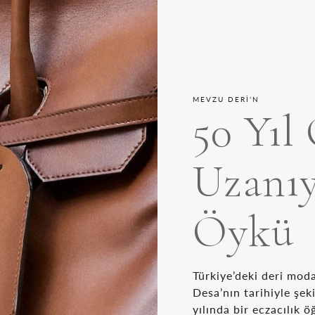
MEVZU DERİ’N
50 Yıl
Uzanı
Öykü
Türkiye’deki deri mod
Desa’nın tarihiyle şek
yılında bir eczacılık ö