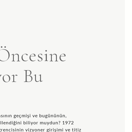
 Öncesine
yor Bu
asının geçmişi ve bugününün,
illendiğini biliyor muydun? 1972
ğrencisinin vizyoner girişimi ve titiz