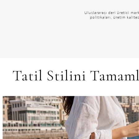
Uluslararası deri üretici ma
politikaları, üretim kali
Tatil Stilini Tamam