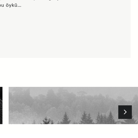
 bu öykü…