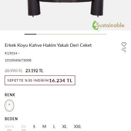
Erkek Koyu Kahve Hakim Yakalı Deri Ceket
K15014
-
1010040673008
28.990 TL
23.192 TL
16.234 TL
SEPETTE %30 İNDIRIM
RENK
BEDEN
XS/S
XS
S
M
L
XL
XXL