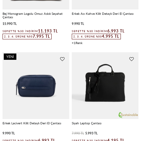
Bej Monogram Logolu Omuz Askılı Seyahat
Erkek Acı Kahve Kilit Detaylı Deri El Çantası
Çantası
15.990 TL
9.990 TL
11.193 TL
6.993 TL
SEPETTE %30 İNDIRIM
SEPETTE %30 İNDIRIM
7.995 TL
4.995 TL
2. 3. 4. ÜRÜNE %50
2. 3. 4. ÜRÜNE %50
1
YENI
ÜRÜN
Erkek Lacivert Kilit Detaylı Deri El Çantası
Siyah Laptop Çantası
9.990 TL
7.990 TL
5.993 TL
6.993 TL
4.195 TL
SEPETTE %30 İNDIRIM
SEPETTE %30 İNDIRIM