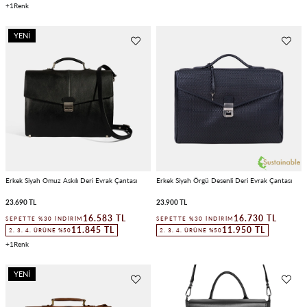
1
YENI
ÜRÜN
Erkek Siyah Omuz Askılı Deri Evrak Çantası
Erkek Siyah Örgü Desenli Deri Evrak Çantası
23.690 TL
23.900 TL
16.583 TL
16.730 TL
SEPETTE %30 İNDIRIM
SEPETTE %30 İNDIRIM
11.845 TL
11.950 TL
2. 3. 4. ÜRÜNE %50
2. 3. 4. ÜRÜNE %50
1
YENI
ÜRÜN