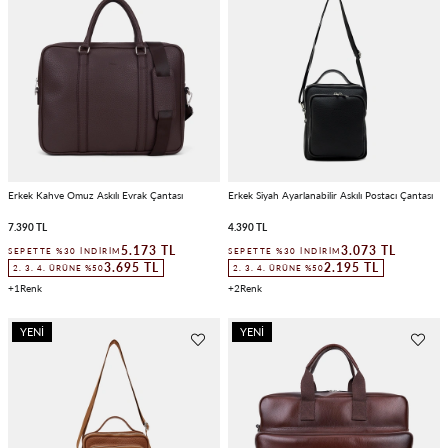
ÜRÜN
ÜRÜN
Erkek Kahve Omuz Askılı Evrak Çantası
Erkek Siyah Ayarlanabilir Askılı Postacı Çantası
7.390 TL
4.390 TL
5.173 TL
3.073 TL
SEPETTE %30 İNDIRIM
SEPETTE %30 İNDIRIM
3.695 TL
2.195 TL
2. 3. 4. ÜRÜNE %50
2. 3. 4. ÜRÜNE %50
1
2
YENI
YENI
ÜRÜN
ÜRÜN