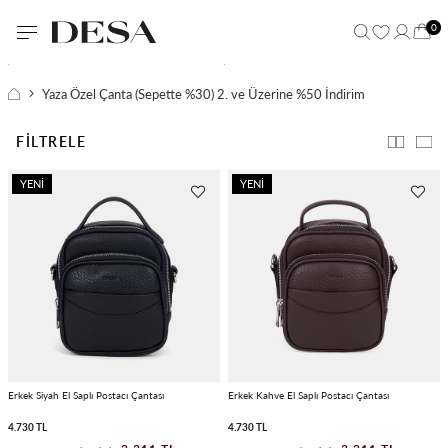
0
Yaza Özel Çanta (Sepette %30) 2. ve Üzerine %50 İndirim
FILTRELE
YENI
YENI
ÜRÜN
ÜRÜN
Erkek Siyah El Saplı Postacı Çantası
Erkek Kahve El Saplı Postacı Çantası
4.730 TL
4.730 TL