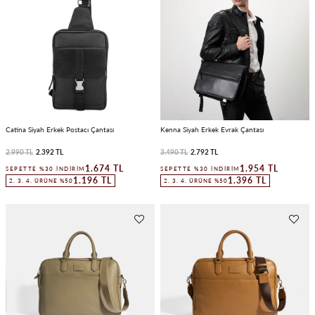
Catina Siyah Erkek Postacı Çantası
Kenna Siyah Erkek Evrak Çantası
2.990 TL
2.392 TL
3.490 TL
2.792 TL
1.674 TL
1.954 TL
SEPETTE %30 İNDIRIM
SEPETTE %30 İNDIRIM
1.196 TL
1.396 TL
2. 3. 4. ÜRÜNE %50
2. 3. 4. ÜRÜNE %50