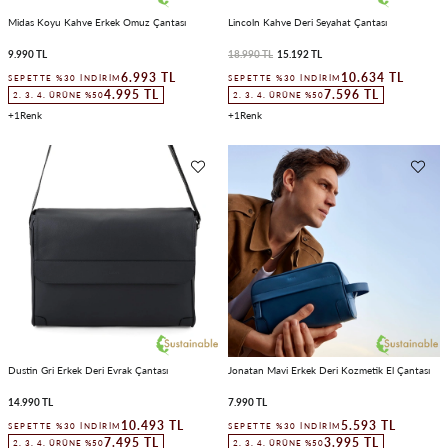
Midas Koyu Kahve Erkek Omuz Çantası
Lincoln Kahve Deri Seyahat Çantası
9.990 TL
18.990 TL
15.192 TL
6.993 TL
10.634 TL
SEPETTE %30 İNDIRIM
SEPETTE %30 İNDIRIM
4.995 TL
7.596 TL
2. 3. 4. ÜRÜNE %50
2. 3. 4. ÜRÜNE %50
1
1
Dustin Gri Erkek Deri Evrak Çantası
Jonatan Mavi Erkek Deri Kozmetik El Çantası
14.990 TL
7.990 TL
10.493 TL
5.593 TL
SEPETTE %30 İNDIRIM
SEPETTE %30 İNDIRIM
7.495 TL
3.995 TL
2. 3. 4. ÜRÜNE %50
2. 3. 4. ÜRÜNE %50