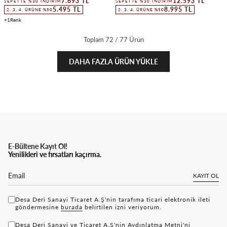
7.693 TL
12.593 TL
SEPETTE %30 İNDIRIM
SEPETTE %30 İNDIRIM
5.495 TL
8.995 TL
2. 3. 4. ÜRÜNE %50
2. 3. 4. ÜRÜNE %50
1
Toplam
72
/
77
Ürün
DAHA FAZLA ÜRÜN YÜKLE
E-Bültene Kayıt Ol!
Yenilikleri ve fırsatları kaçırma.
KAYIT OL
Desa Deri Sanayi Ticaret A.Ş'nin tarafıma ticari elektronik ileti
göndermesine
bu rada
belirtilen izni veriyorum.
Desa Deri Sanayi ve Ticaret A.Ş'nin
Aydınlatma Metni'ni