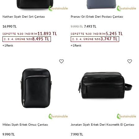
Nathan Siyah Deri Sırt Çantası
Pranav Gri Erkek Deri Postacı Çantası
16.990 TL
9.990 TL
7.493 TL
11.893 TL
5.245 TL
SEPETTE %30 İNDIRIM
SEPETTE %30 İNDIRIM
8.495 TL
3.747 TL
2. 3. 4. ÜRÜNE %50
2. 3. 4. ÜRÜNE %50
1
1
Midas Siyah Erkek Omuz Çantası
Jonatan Siyah Erkek Deri Kozmetik El Çantası
9.990 TL
7.990 TL