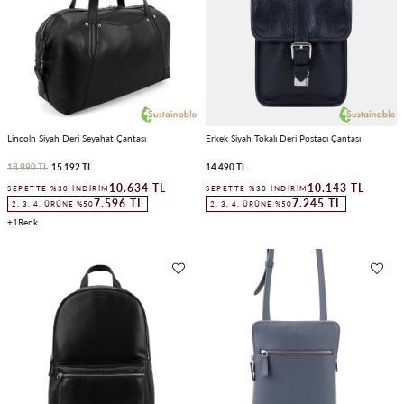
Lincoln Siyah Deri Seyahat Çantası
Erkek Siyah Tokalı Deri Postacı Çantası
18.990 TL
15.192 TL
14.490 TL
10.634 TL
10.143 TL
SEPETTE %30 İNDIRIM
SEPETTE %30 İNDIRIM
7.596 TL
7.245 TL
2. 3. 4. ÜRÜNE %50
2. 3. 4. ÜRÜNE %50
1