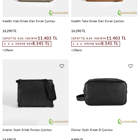
Kaelith Haki Erkek Deri Evrak Çantası
Kaelith Taba Erkek Deri Evrak Çantası
16.290 TL
16.290 TL
11.403 TL
11.403 TL
SEPETTE %30 İNDIRIM
SEPETTE %30 İNDIRIM
8.145 TL
8.145 TL
2. 3. 4. ÜRÜNE %50
2. 3. 4. ÜRÜNE %50
2
2
Avenar Siyah Erkek Postacı Çantası
Dionar Siyah Erkek El Çantası
14.590 TL
9.990 TL