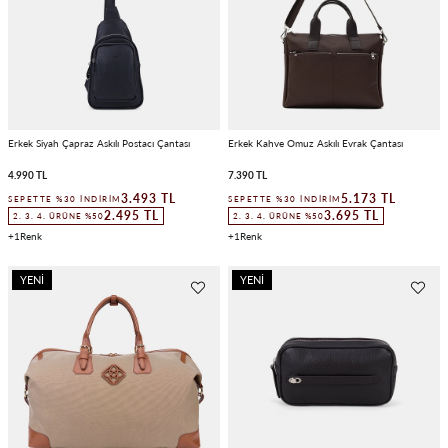
Erkek Siyah Çapraz Askılı Postacı Çantası
Erkek Kahve Omuz Askılı Evrak Çantası
4.990 TL
7.390 TL
3.493 TL
5.173 TL
SEPETTE %30 İNDIRIM
SEPETTE %30 İNDIRIM
2.495 TL
3.695 TL
2. 3. 4. ÜRÜNE %50
2. 3. 4. ÜRÜNE %50
1
1
YENI
YENI
ÜRÜN
ÜRÜN