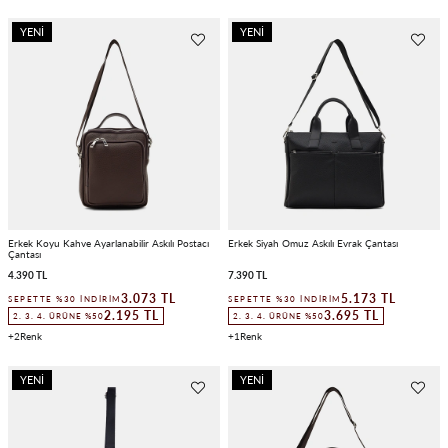
YENI
YENI
ÜRÜN
ÜRÜN
Erkek Koyu Kahve Ayarlanabilir Askılı Postacı
Erkek Siyah Omuz Askılı Evrak Çantası
Çantası
4.390 TL
7.390 TL
3.073 TL
5.173 TL
SEPETTE %30 İNDIRIM
SEPETTE %30 İNDIRIM
2.195 TL
3.695 TL
2. 3. 4. ÜRÜNE %50
2. 3. 4. ÜRÜNE %50
2
1
YENI
YENI
ÜRÜN
ÜRÜN