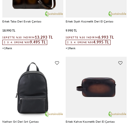
Erkek Taba Deri Evrak Çantası
Erkek Siyah Kozmetik Deri El Çantası
18.990 TL
9.990 TL
13.293 TL
6.993 TL
SEPETTE %30 İNDIRIM
SEPETTE %30 İNDIRIM
9.495 TL
4.995 TL
2. 3. 4. ÜRÜNE %50
2. 3. 4. ÜRÜNE %50
1
1
Nathan Gri Deri Sırt Çantası
Erkek Kahve Kozmetik Deri El Çantası