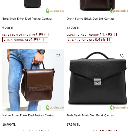
Burg Siyah Erkek Deri Postacı Çantası
Glenn Kahve Erkek Deri Sırt Çantası
9.990 TL
16.990 TL
6.993 TL
11.893 TL
SEPETTE %30 İNDIRIM
SEPETTE %30 İNDIRIM
4.995 TL
8.495 TL
2. 3. 4. ÜRÜNE %50
2. 3. 4. ÜRÜNE %50
Kahve Arber Erkek Deri Postacı Çantası
Trula Siyah Erkek Deri Evrak Çantası
10.990 TL
17.990 TL