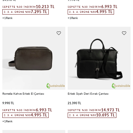
10.213 TL
6.993 TL
SEPETTE %30 İNDIRIM
SEPETTE %30 İNDIRIM
7.295 TL
4.995 TL
2. 3. 4. ÜRÜNE %50
2. 3. 4. ÜRÜNE %50
1
1
Romelia Kahve Erkek El Çantası
Erkek Siyah Deri Evrak Çantası
9.990 TL
21.390 TL
6.993 TL
14.973 TL
SEPETTE %30 İNDIRIM
SEPETTE %30 İNDIRIM
4.995 TL
10.695 TL
2. 3. 4. ÜRÜNE %50
2. 3. 4. ÜRÜNE %50
1