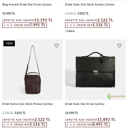
Bing Antrasit Erkek Deri Evrak Çantası
Erkek Siyah Çok Gözlü Postacı Çantası
15.990 TL
3.790 TL
3.032 TL
11.193 TL
2.122 TL
SEPETTE %30 İNDIRIM
SEPETTE %30 İNDIRIM
7.995 TL
1.516 TL
2. 3. 4. ÜRÜNE %50
2. 3. 4. ÜRÜNE %50
1
YENI
ÜRÜN
Erkek Kahve Çok Gözlü Postacı Çantası
Erkek Siyah Deri Evrak Çantası
3.790 TL
3.032 TL
16.990 TL
2.122 TL
11.893 TL
SEPETTE %30 İNDIRIM
SEPETTE %30 İNDIRIM
1.516 TL
8.495 TL
2. 3. 4. ÜRÜNE %50
2. 3. 4. ÜRÜNE %50