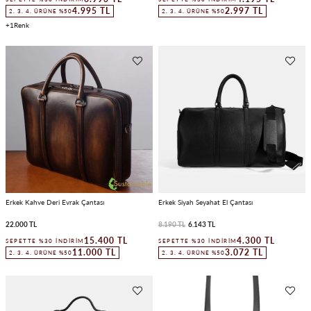
4.995 TL
2.997 TL
2. 3. 4. ÜRÜNE %50
2. 3. 4. ÜRÜNE %50
1
Erkek Kahve Deri Evrak Çantası
Erkek Siyah Seyahat El Çantası
22.000 TL
8.190 TL
6.143 TL
15.400 TL
4.300 TL
SEPETTE %30 İNDIRIM
SEPETTE %30 İNDIRIM
11.000 TL
3.072 TL
2. 3. 4. ÜRÜNE %50
2. 3. 4. ÜRÜNE %50