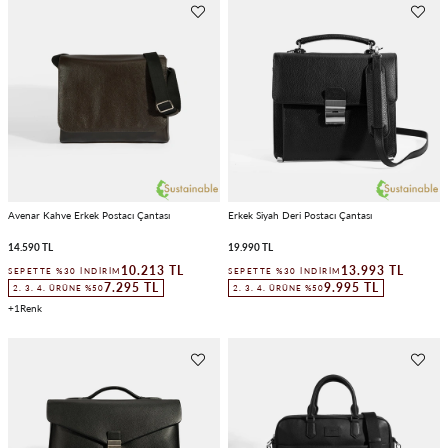
Avenar Kahve Erkek Postacı Çantası
Erkek Siyah Deri Postacı Çantası
14.590 TL
19.990 TL
10.213 TL
13.993 TL
SEPETTE %30 İNDIRIM
SEPETTE %30 İNDIRIM
7.295 TL
9.995 TL
2. 3. 4. ÜRÜNE %50
2. 3. 4. ÜRÜNE %50
1