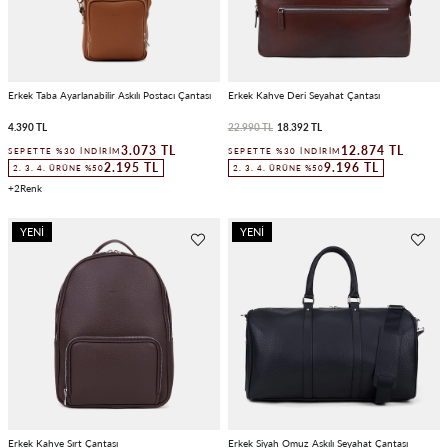
Erkek Taba Ayarlanabilir Askılı Postacı Çantası
Erkek Kahve Deri Seyahat Çantası
4.390 TL
22.990 TL
18.392 TL
3.073 TL
12.874 TL
SEPETTE %30 İNDIRIM
SEPETTE %30 İNDIRIM
2.195 TL
9.196 TL
2. 3. 4. ÜRÜNE %50
2. 3. 4. ÜRÜNE %50
2
YENI
YENI
ÜRÜN
ÜRÜN
Erkek Kahve Sırt Çantası
Erkek Siyah Omuz Askılı Seyahat Çantası