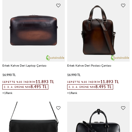
Erkek Kahve Deri Laptop Çantası
Erkek Kahve Deri Postacı Çantası
16.990 TL
16.990 TL
11.893 TL
11.893 TL
SEPETTE %30 İNDIRIM
SEPETTE %30 İNDIRIM
8.495 TL
8.495 TL
2. 3. 4. ÜRÜNE %50
2. 3. 4. ÜRÜNE %50
1
1