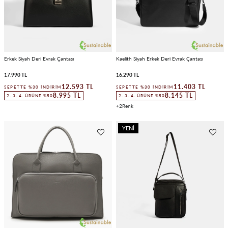
Erkek Siyah Deri Evrak Çantası
Kaelith Siyah Erkek Deri Evrak Çantası
17.990 TL
16.290 TL
12.593 TL
11.403 TL
SEPETTE %30 İNDIRIM
SEPETTE %30 İNDIRIM
8.995 TL
8.145 TL
2. 3. 4. ÜRÜNE %50
2. 3. 4. ÜRÜNE %50
2
YENI
ÜRÜN