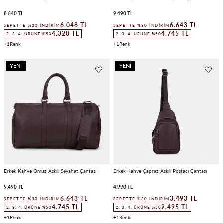
8.640 TL
9.490 TL
6.048 TL
6.643 TL
SEPETTE %30 İNDIRIM
SEPETTE %30 İNDIRIM
4.320 TL
4.745 TL
2. 3. 4. ÜRÜNE %50
2. 3. 4. ÜRÜNE %50
1
1
YENI
YENI
ÜRÜN
ÜRÜN
Erkek Kahve Omuz Askılı Seyahat Çantası
Erkek Kahve Çapraz Askılı Postacı Çantası
9.490 TL
4.990 TL
6.643 TL
3.493 TL
SEPETTE %30 İNDIRIM
SEPETTE %30 İNDIRIM
4.745 TL
2.495 TL
2. 3. 4. ÜRÜNE %50
2. 3. 4. ÜRÜNE %50
1
1