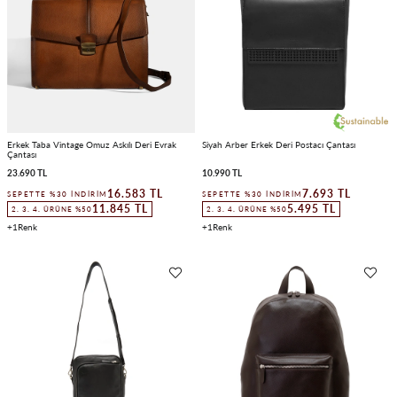
Erkek Taba Vintage Omuz Askılı Deri Evrak
Siyah Arber Erkek Deri Postacı Çantası
Çantası
23.690 TL
10.990 TL
16.583 TL
7.693 TL
SEPETTE %30 İNDIRIM
SEPETTE %30 İNDIRIM
11.845 TL
5.495 TL
2. 3. 4. ÜRÜNE %50
2. 3. 4. ÜRÜNE %50
1
1