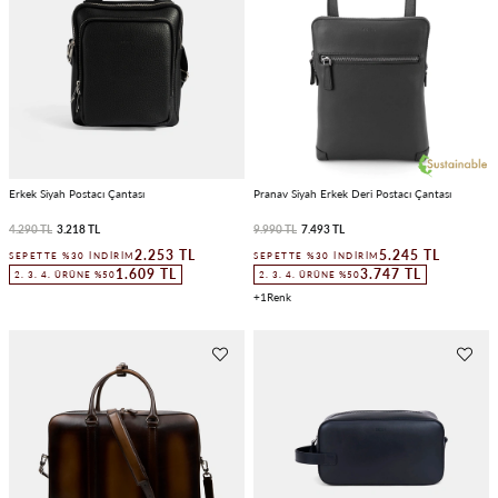
Erkek Siyah Postacı Çantası
Pranav Siyah Erkek Deri Postacı Çantası
4.290 TL
3.218 TL
9.990 TL
7.493 TL
2.253 TL
5.245 TL
SEPETTE %30 İNDIRIM
SEPETTE %30 İNDIRIM
1.609 TL
3.747 TL
2. 3. 4. ÜRÜNE %50
2. 3. 4. ÜRÜNE %50
1