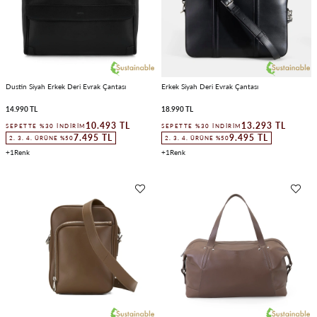
Dustin Siyah Erkek Deri Evrak Çantası
Erkek Siyah Deri Evrak Çantası
14.990 TL
18.990 TL
10.493 TL
13.293 TL
SEPETTE %30 İNDIRIM
SEPETTE %30 İNDIRIM
7.495 TL
9.495 TL
2. 3. 4. ÜRÜNE %50
2. 3. 4. ÜRÜNE %50
1
1