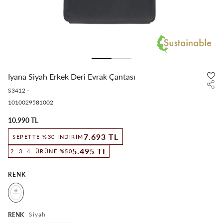
Iyana Siyah Erkek Deri Evrak Çantası
S3412
-
1010029581002
10.990 TL
7.693 TL
SEPETTE %30 İNDIRIM
5.495 TL
2. 3. 4. ÜRÜNE %50
RENK
Siyah
RENK