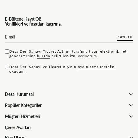
E-Bültene Kayıt Ol!
Yenilikleri ve fırsatları kaçırma.
KAYIT OL
Desa Deri Sanayi Ticaret A.Ş'nin tarafıma ticari elektronik ileti
göndermesine
bu rada
belirtilen izni veriyorum.
Desa Deri Sanayi ve Ticaret A.Ş'nin
Aydınlatma Metni'ni
okudum.
Desa Kurumsal
Popüler Kategoriler
Müşteri Hizmetleri
Çerez Ayarları
Bize Ulaşın