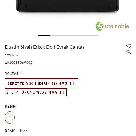
Dustin Siyah Erkek Deri Evrak Çantası
12330
-
1010038069002
14.990 TL
10.493 TL
SEPETTE %30 İNDIRIM
7.495 TL
2. 3. 4. ÜRÜNE %50
RENK
Siyah
RENK