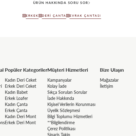
ÜRÜN HAKKINDA SORU SOR
ERKEK
DERI ÇANTA
EVRAK ÇANTASI
al
Popüler Kategoriler
Müşteri Hizmetleri
Bize Ulaşın
Kadın Deri Ceket
Kampanyalar
Mağazalar
ri
Erkek Deri Ceket
Kolay İade
İletişim
Kadın Babet
Sıkça Sorulan Sorular
Erkek Loafer
İade Hakkında
Kadın Çanta
Kişisel Verilerin Korunması
Erkek Çanta
Üyelik Sözleşmesi
Kadın Deri Mont
Bilgi Toplumu Hizmetleri
ons
Erkek Deri Mont
**Bilgilendirme
Çerez Politikası
Sipariş Takip