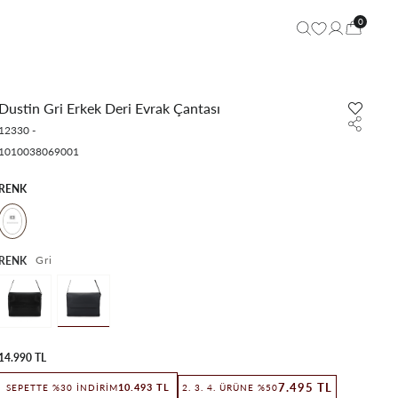
0
Dustin Gri Erkek Deri Evrak Çantası
12330
-
1010038069001
RENK
Gri
RENK
14.990 TL
7.495 TL
10.493 TL
SEPETTE %30 İNDIRIM
2. 3. 4. ÜRÜNE %50