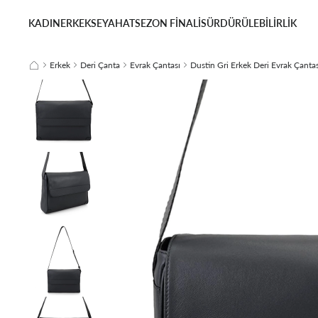
KADIN
ERKEK
SEYAHAT
SEZON FİNALİ
SÜRDÜRÜLEBİLİRLİK
Erkek
Deri Çanta
Evrak Çantası
Dustin Gri Erkek Deri Evrak Çantas