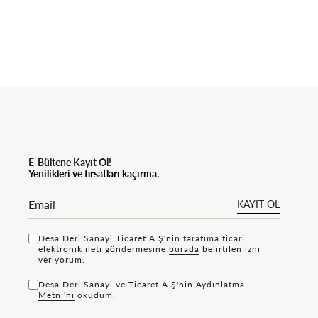
E-Bültene Kayıt Ol!
Yenilikleri ve fırsatları kaçırma.
KAYIT OL
Desa Deri Sanayi Ticaret A.Ş'nin tarafıma ticari
elektronik ileti göndermesine
bu rada
belirtilen izni
veriyorum.
Desa Deri Sanayi ve Ticaret A.Ş'nin
Aydınlatma
Metni'ni
okudum.