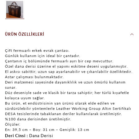
ÜRÜN ÖZELLIKLERI
Çift fermuarlı erkek evrak çantası.
Günlük kullanım için ideal bir çantadır.
Çantanın iç bölümünde fermuarlı ayrı bir cep mevcuttur.
Özel dana derisi üzerine el yapımı eskitme deseni uygulanmıştır.
El askısı sabittir; uzun sap ayarlanabilir ve çıkarılabilir özelliktedir.
Astar çalışması bulunmaktadır.
Deri malzemesi sayesinde dayanıklılık ve uzun ömürlü kullanım
sunar.
Düz deseniyle sade ve klasik bir tarza sahiptir; her türlü kıyafetle
kolayca uyum sağlar.
Bu ürün, et endüstrisinin yan ürünü olarak elde edilen ve
sürdürülebilir yöntemlerle Leather Working Group Altın Sertifikalı
DESA tesislerinde tabaklanan deriler kullanılarak üretilmiştir.
%100 dana derisinden üretilmiştir.
Ölçüler:
En: 39,5 cm – Boy: 31 cm – Genişlik: 13 cm
Deri Cinsi
Dana Derisi