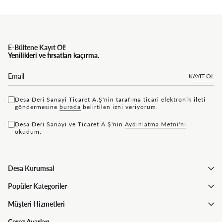
E-Bültene Kayıt Ol!
Yenilikleri ve fırsatları kaçırma.
KAYIT OL
Desa Deri Sanayi Ticaret A.Ş'nin tarafıma ticari elektronik ileti
göndermesine
bu rada
belirtilen izni veriyorum.
Desa Deri Sanayi ve Ticaret A.Ş'nin
Aydınlatma Metni'ni
okudum.
Desa Kurumsal
Popüler Kategoriler
Müşteri Hizmetleri
Çerez Ayarları