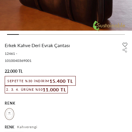
Erkek Kahve Deri Evrak Çantası
12461
-
1010040369001
22.000 TL
15.400 TL
SEPETTE %30 İNDIRIM
11.000 TL
2. 3. 4. ÜRÜNE %50
RENK
Kahverengi
RENK