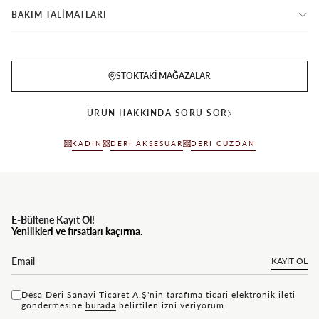
BAKIM TALİMATLARI
STOKTAKI MAĞAZALAR
ÜRÜN HAKKINDA SORU SOR
KADIN
DERI AKSESUAR
DERI CÜZDAN
E-Bültene Kayıt Ol!
Yenilikleri ve fırsatları kaçırma.
KAYIT OL
Desa Deri Sanayi Ticaret A.Ş'nin tarafıma ticari elektronik ileti
göndermesine
bu rada
belirtilen izni veriyorum.