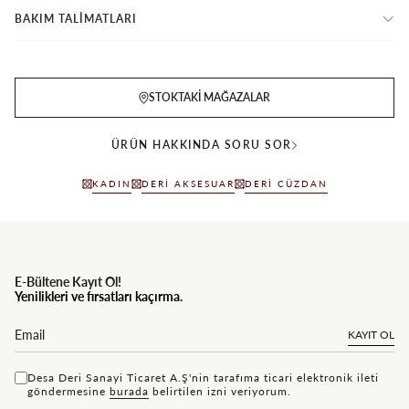
BAKIM TALİMATLARI
STOKTAKI MAĞAZALAR
ÜRÜN HAKKINDA SORU SOR
KADIN
DERI AKSESUAR
DERI CÜZDAN
E-Bültene Kayıt Ol!
Yenilikleri ve fırsatları kaçırma.
KAYIT OL
Desa Deri Sanayi Ticaret A.Ş'nin tarafıma ticari elektronik ileti
göndermesine
bu rada
belirtilen izni veriyorum.