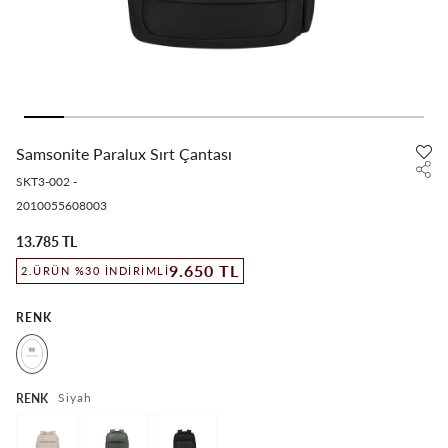
Samsonite Paralux Sırt Çantası
SKT3-002
-
2010055608003
13.785 TL
9.650 TL
2.ÜRÜN %30 İNDIRIMLI
RENK
Siyah
RENK