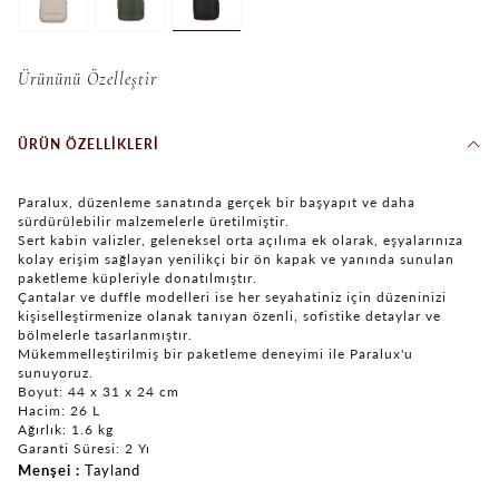
Ürününü Özelleştir
ÜRÜN ÖZELLIKLERI
Paralux, düzenleme sanatında gerçek bir başyapıt ve daha
sürdürülebilir malzemelerle üretilmiştir.
Sert kabin valizler, geleneksel orta açılıma ek olarak, eşyalarınıza
kolay erişim sağlayan yenilikçi bir ön kapak ve yanında sunulan
paketleme küpleriyle donatılmıştır.
Çantalar ve duffle modelleri ise her seyahatiniz için düzeninizi
kişiselleştirmenize olanak tanıyan özenli, sofistike detaylar ve
bölmelerle tasarlanmıştır.
Mükemmelleştirilmiş bir paketleme deneyimi ile Paralux'u
sunuyoruz.
Boyut: 44 x 31 x 24 cm
Hacim: 26 L
Ağırlık: 1.6 kg
Garanti Süresi: 2 Yı
Menşei
Tayland