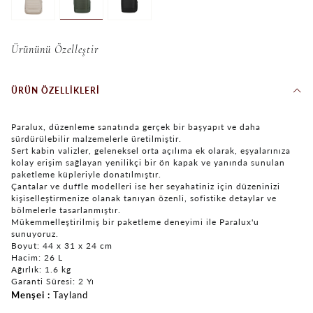
Ürününü Özelleştir
ÜRÜN ÖZELLIKLERI
Paralux, düzenleme sanatında gerçek bir başyapıt ve daha
sürdürülebilir malzemelerle üretilmiştir.
Sert kabin valizler, geleneksel orta açılıma ek olarak, eşyalarınıza
kolay erişim sağlayan yenilikçi bir ön kapak ve yanında sunulan
paketleme küpleriyle donatılmıştır.
Çantalar ve duffle modelleri ise her seyahatiniz için düzeninizi
kişiselleştirmenize olanak tanıyan özenli, sofistike detaylar ve
bölmelerle tasarlanmıştır.
Mükemmelleştirilmiş bir paketleme deneyimi ile Paralux'u
sunuyoruz.
Boyut: 44 x 31 x 24 cm
Hacim: 26 L
Ağırlık: 1.6 kg
Garanti Süresi: 2 Yı
Menşei
Tayland