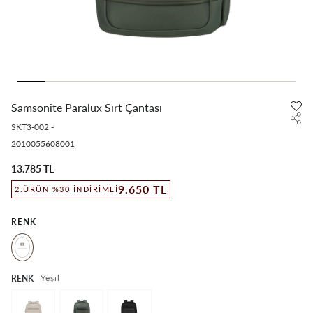
Samsonite Paralux Sırt Çantası
SKT3-002
-
2010055608001
13.785 TL
9.650 TL
2.ÜRÜN %30 İNDIRIMLI
RENK
Yeşil
RENK