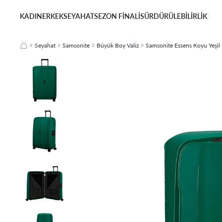
KADIN
ERKEK
SEYAHAT
SEZON FİNALİ
SÜRDÜRÜLEBİLİRLİK
Seyahat
Samsonite
Büyük Boy Valiz
Samsonite Essens Koyu Yeşil