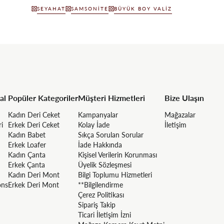
SEYAHAT
SAMSONITE
BÜYÜK BOY VALIZ
al
Popüler Kategoriler
Müşteri Hizmetleri
Bize Ulaşın
Kadın Deri Ceket
Kampanyalar
Mağazalar
ri
Erkek Deri Ceket
Kolay İade
İletişim
Kadın Babet
Sıkça Sorulan Sorular
Erkek Loafer
İade Hakkında
Kadın Çanta
Kişisel Verilerin Korunması
Erkek Çanta
Üyelik Sözleşmesi
Kadın Deri Mont
Bilgi Toplumu Hizmetleri
ons
Erkek Deri Mont
**Bilgilendirme
Çerez Politikası
Sipariş Takip
Ticari İletişim İzni