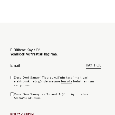
E-Bültene Kayıt Ol!
Yenilikleri ve fırsatları kaçırma.
KAYIT OL
Desa Deri Sanayi Ticaret A.Ş'nin tarafıma ticari
elektronik ileti göndermesine
bu rada
belirtilen izni
veriyorum.
Desa Deri Sanayi ve Ticaret A.Ş'nin
Aydınlatma
Metni'ni
okudum.
BİZİ TAKİP EDİN