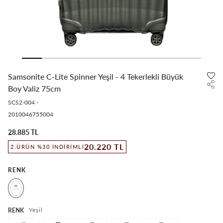
Samsonite C-Lite Spinner Yeşil - 4 Tekerlekli Büyük
Boy Valiz 75cm
SCS2-004
-
2010046755004
28.885 TL
20.220 TL
2.ÜRÜN %30 İNDIRIMLI
RENK
Yeşil
RENK