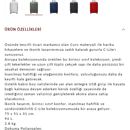
ÜRÜN ÖZELLIKLERI
Özünde tescilli ticari markamız olan Curv materyali ile harika
hikayelere ve ikonik tasarımımıza sadık kalarak gururla C-Lite'ı
sunuyoruz.
Avrupa koleksiyonunda üretilen bu birinci sınıf koleksiyon, şimdi
çift tekerlekler ve uzun çift tüplü çekçek sapı ile daha pürüzsüz bir
seyahat deneyimi sağlıyor.
İnanılmaz hafifliği ve olağanüstü konforu, yolculuğunuzu daha da
keyifli hale getirecek.
Üstelik kabin boy valizlerinde yer alan entegre USB girişi ile hayata
bağlı kalmaya devam ederken körük özelliği sayesinde de
istediğiniz zaman valizinizi genişleterek ekstra alana sahip
olacaksınız.
İkonik tasarım, birinci sınıf konfor, inanılmaz hafiflik ve
sürdürülebilirlik C-Lite koleksiyonumuzda bir araya geliyor..
75 x 51 x 31 cm.
94 L.
2.8 kg.
Dokuma Poliproplen.