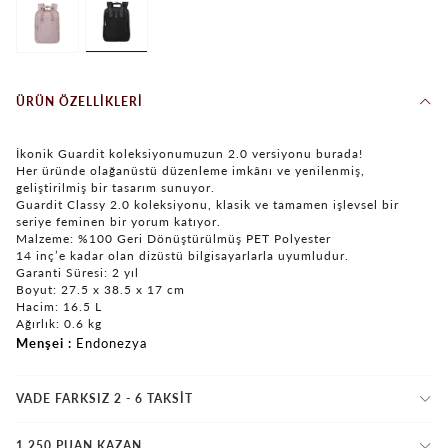
ÜRÜN ÖZELLIKLERI
İkonik Guardit koleksiyonumuzun 2.0 versiyonu burada!
Her üründe olağanüstü düzenleme imkânı ve yenilenmiş,
geliştirilmiş bir tasarım sunuyor.
Guardit Classy 2.0 koleksiyonu, klasik ve tamamen işlevsel bir
seriye feminen bir yorum katıyor.
Malzeme: %100 Geri Dönüştürülmüş PET Polyester
14 inç’e kadar olan dizüstü bilgisayarlarla uyumludur.
Garanti Süresi: 2 yıl
Boyut: 27.5 x 38.5 x 17 cm
Hacim: 16.5 L
Ağırlık: 0.6 kg
Menşei
Endonezya
VADE FARKSIZ 2 - 6 TAKSIT
1.250 PUAN KAZAN