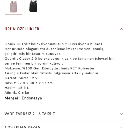
ÜRÜN ÖZELLIKLERI
İkonik Guardit koleksiyonumuzun 2.0 versiyonu burada!
Her üründe olağanüstü düzenleme imkânı ve yenilenmiş,
geliştirilmiş bir tasarım sunuyor.
Guardit Classy 2.0 koleksiyonu, klasik ve tamamen işlevsel bir
seriye feminen bir yorum katıyor.
Malzeme: %100 Geri Dönüştürülmüş PET Polyester
14 inç’e kadar olan dizüstü bilgisayarlarla uyumludur.
Garanti Süresi: 2 yıl
Boyut: 27.5 x 38.5 x 17 cm
Hacim: 16.5 L
Ağırlık: 0.6 kg
Menşei
Endonezya
VADE FARKSIZ 2 - 6 TAKSIT
1.250 PUAN KAZAN