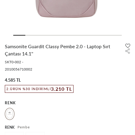
Samsonite Guardit Classy Pembe 2.0 - Laptop Sırt
Çantası 14.1''
SKT0-002
-
2010056710002
4.585 TL
3.210 TL
2.ÜRÜN %30 İNDIRIMLI
RENK
Pembe
RENK