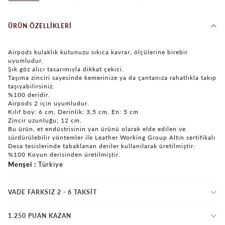
ÜRÜN ÖZELLIKLERI
Airpods kulaklık kutunuzu sıkıca kavrar, ölçülerine birebir
uyumludur.
Şık göz alıcı tasarımıyla dikkat çekici.
Taşıma zinciri sayesinde kemerinize ya da çantanıza rahatlıkla takıp
taşıyabilirsiniz.
%100 deridir.
Airpods 2 için uyumludur.
Kılıf boy: 6 cm, Derinlik: 3,5 cm, En: 5 cm
Zincir uzunluğu; 12 cm.
Bu ürün, et endüstrisinin yan ürünü olarak elde edilen ve
sürdürülebilir yöntemler ile Leather Working Group Altın sertifikalı
Desa tesislerinde tabaklanan deriler kullanılarak üretilmiştir.
%100 Koyun derisinden üretilmiştir.
Menşei
Türkiye
VADE FARKSIZ 2 - 6 TAKSIT
1.250 PUAN KAZAN