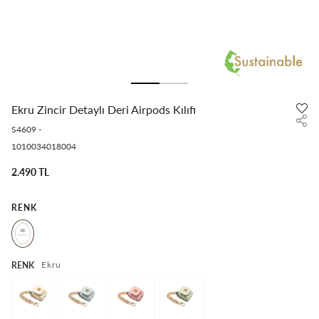
Ekru Zincir Detaylı Deri Airpods Kılıfı
S4609
-
1010034018004
2.490 TL
RENK
Ekru
RENK