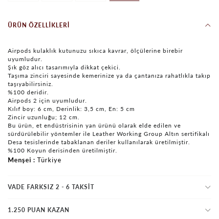
ÜRÜN ÖZELLIKLERI
Airpods kulaklık kutunuzu sıkıca kavrar, ölçülerine birebir
uyumludur.
Şık göz alıcı tasarımıyla dikkat çekici.
Taşıma zinciri sayesinde kemerinize ya da çantanıza rahatlıkla takıp
taşıyabilirsiniz.
%100 deridir.
Airpods 2 için uyumludur.
Kılıf boy: 6 cm, Derinlik: 3,5 cm, En: 5 cm
Zincir uzunluğu; 12 cm.
Bu ürün, et endüstrisinin yan ürünü olarak elde edilen ve
sürdürülebilir yöntemler ile Leather Working Group Altın sertifikalı
Desa tesislerinde tabaklanan deriler kullanılarak üretilmiştir.
%100 Koyun derisinden üretilmiştir.
Menşei
Türkiye
VADE FARKSIZ 2 - 6 TAKSIT
1.250 PUAN KAZAN