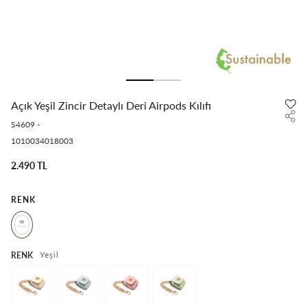
Açık Yeşil Zincir Detaylı Deri Airpods Kılıfı
S4609
-
1010034018003
2.490 TL
RENK
Yeşil
RENK