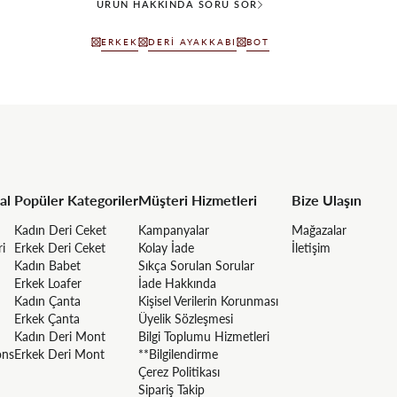
ÜRÜN HAKKINDA SORU SOR
ERKEK
DERI AYAKKABI
BOT
al
Popüler Kategoriler
Müşteri Hizmetleri
Bize Ulaşın
Kadın Deri Ceket
Kampanyalar
Mağazalar
ri
Erkek Deri Ceket
Kolay İade
İletişim
Kadın Babet
Sıkça Sorulan Sorular
Erkek Loafer
İade Hakkında
Kadın Çanta
Kişisel Verilerin Korunması
Erkek Çanta
Üyelik Sözleşmesi
Kadın Deri Mont
Bilgi Toplumu Hizmetleri
ons
Erkek Deri Mont
**Bilgilendirme
Çerez Politikası
Sipariş Takip