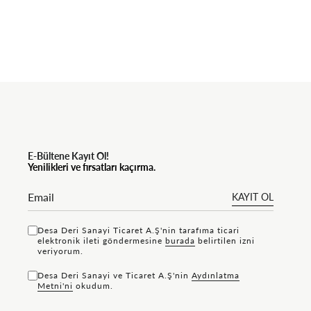
E-Bültene Kayıt Ol!
Yenilikleri ve fırsatları kaçırma.
KAYIT OL
Desa Deri Sanayi Ticaret A.Ş'nin tarafıma ticari
elektronik ileti göndermesine
bu rada
belirtilen izni
veriyorum.
Desa Deri Sanayi ve Ticaret A.Ş'nin
Aydınlatma
Metni'ni
okudum.