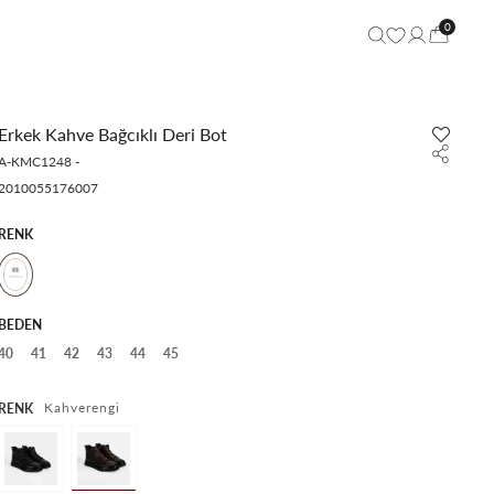
0
Erkek Kahve Bağcıklı Deri Bot
A-KMC1248
-
2010055176007
RENK
BEDEN
40
41
42
43
44
45
Kahverengi
RENK