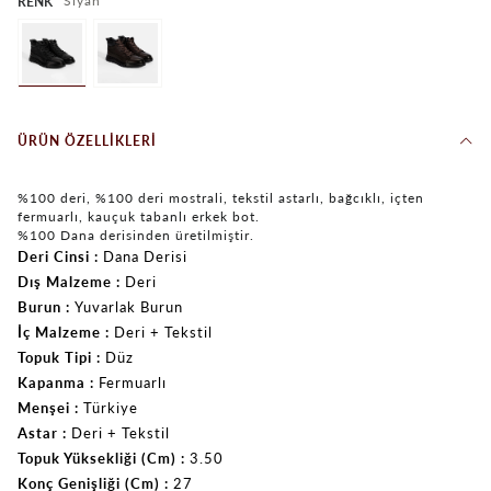
Siyah
RENK
ÜRÜN ÖZELLIKLERI
%100 deri, %100 deri mostrali, tekstil astarlı, bağcıklı, içten
fermuarlı, kauçuk tabanlı erkek bot.
%100 Dana derisinden üretilmiştir.
Deri Cinsi
Dana Derisi
Dış Malzeme
Deri
Burun
Yuvarlak Burun
İç Malzeme
Deri + Tekstil
Topuk Tipi
Düz
Kapanma
Fermuarlı
Menşei
Türkiye
Astar
Deri + Tekstil
Topuk Yüksekliği (Cm)
3.50
Konç Genişliği (Cm)
27