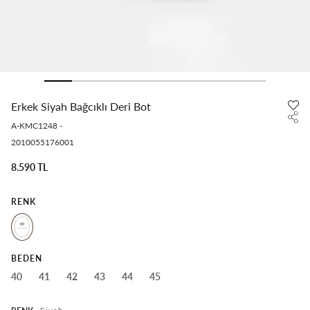
Erkek Siyah Bağcıklı Deri Bot
A-KMC1248
-
2010055176001
8.590 TL
RENK
BEDEN
40
41
42
43
44
45