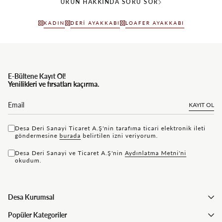
ÜRÜN HAKKINDA SORU SOR
KADIN
DERI AYAKKABI
LOAFER AYAKKABI
E-Bültene Kayıt Ol!
Yenilikleri ve fırsatları kaçırma.
KAYIT OL
Desa Deri Sanayi Ticaret A.Ş'nin tarafıma ticari elektronik ileti
göndermesine
bu rada
belirtilen izni veriyorum.
Desa Deri Sanayi ve Ticaret A.Ş'nin
Aydınlatma Metni'ni
okudum.
Desa Kurumsal
Popüler Kategoriler