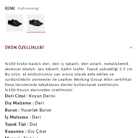
Kahverengi
RENK
ÜRÜN ÖZELLIKLERI
%100 kroko baskılı deri, deri iç tabanlı, deri astarlı, metal&kemik
aksesuar deatylı, tpu tabanlı, kadın loafer. Topuk yüksekliği 2,5 cm
Bu ürün, et endüstrisinin yan ürünü olarak elde edilen ve
sürdürülebilir yöntemler ile Leather Working Group Altın sertifikalı
Desa tesislerinde tabaklanan deriler kullanılarak üretilmiştir.
%100 Koyun derisinden üretilmiştir.
Deri Cinsi
Koyun Derisi
Dış Malzeme
Deri
Burun
Yuvarlak Burun
İç Malzeme
Deri
Topuk Tipi
Düz
Kapanma
Giy Çıkar