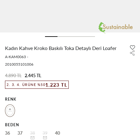
Kadın Kahve Kroko Baskılı Toka Detaylı Deri Loafer
A-KAM0063
-
2010055101006
4.890 TL
2.445 TL
1.223 TL
2. 3. 4. ÜRÜNE %50
RENK
BEDEN
36
37
38
39
40