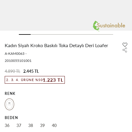
Kadın Siyah Kroko Baskılı Toka Detaylı Deri Loafer
A-KAM0063
-
2010055101001
4.890 TL
2.445 TL
1.223 TL
2. 3. 4. ÜRÜNE %50
RENK
BEDEN
36
37
38
39
40