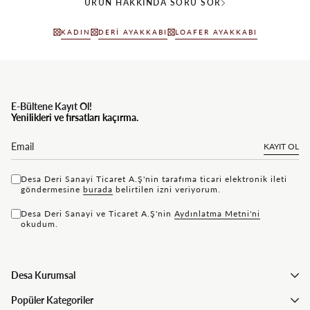
ÜRÜN HAKKINDA SORU SOR
KADIN
DERI AYAKKABI
LOAFER AYAKKABI
E-Bültene Kayıt Ol!
Yenilikleri ve fırsatları kaçırma.
KAYIT OL
Desa Deri Sanayi Ticaret A.Ş'nin tarafıma ticari elektronik ileti
göndermesine
bu rada
belirtilen izni veriyorum.
Desa Deri Sanayi ve Ticaret A.Ş'nin
Aydınlatma Metni'ni
okudum.
Desa Kurumsal
Popüler Kategoriler