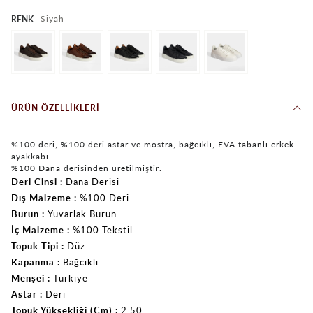
Siyah
RENK
ÜRÜN ÖZELLIKLERI
%100 deri, %100 deri astar ve mostra, bağcıklı, EVA tabanlı erkek
ayakkabı.
%100 Dana derisinden üretilmiştir.
Deri Cinsi
Dana Derisi
Dış Malzeme
%100 Deri
Burun
Yuvarlak Burun
İç Malzeme
%100 Tekstil
Topuk Tipi
Düz
Kapanma
Bağcıklı
Menşei
Türkiye
Astar
Deri
Topuk Yüksekliği (Cm)
2.50