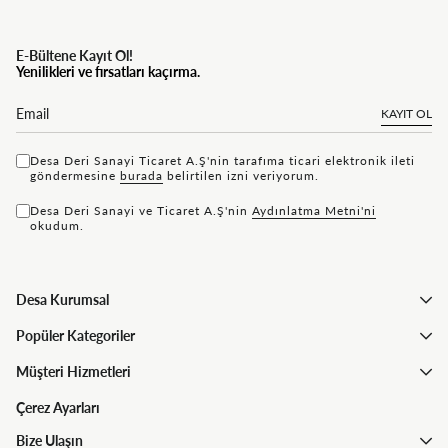
E-Bültene Kayıt Ol!
Yenilikleri ve fırsatları kaçırma.
KAYIT OL
Desa Deri Sanayi Ticaret A.Ş'nin tarafıma ticari elektronik ileti
göndermesine
bu rada
belirtilen izni veriyorum.
Desa Deri Sanayi ve Ticaret A.Ş'nin
Aydınlatma Metni'ni
okudum.
Desa Kurumsal
Popüler Kategoriler
Müşteri Hizmetleri
Çerez Ayarları
Bize Ulaşın