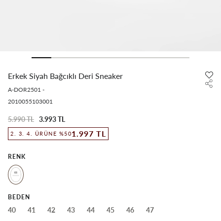
Erkek Siyah Bağcıklı Deri Sneaker
A-DOR2501
-
2010055103001
5.990 TL
3.993 TL
1.997 TL
2. 3. 4. ÜRÜNE %50
RENK
BEDEN
40
41
42
43
44
45
46
47