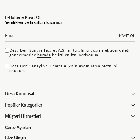
E-Bültene Kayıt Ol!
Yenilikleri ve fırsatları kaçırma.
KAYIT OL
Desa Deri Sanayi Ticaret A.Ş'nin tarafıma ticari elektronik ileti
göndermesine
bu rada
belirtilen izni veriyorum.
Desa Deri Sanayi ve Ticaret A.Ş'nin
Aydınlatma Metni'ni
okudum.
Desa Kurumsal
Popüler Kategoriler
Müşteri Hizmetleri
Çerez Ayarları
Bize Ulaşın