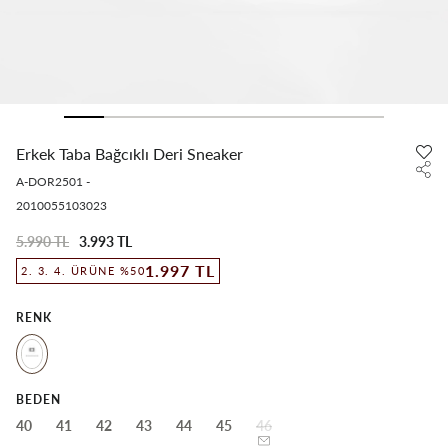
Erkek Taba Bağcıklı Deri Sneaker
A-DOR2501
-
2010055103023
5.990 TL
3.993 TL
1.997 TL
2. 3. 4. ÜRÜNE %50
RENK
BEDEN
40
41
42
43
44
45
46