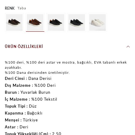
Taba
RENK
ÜRÜN ÖZELLIKLERI
%100 deri, %100 deri astar ve mostra, bağcıklı, EVA tabanlı erkek
ayakkabı.
%100 Dana derisinden üretilmiştir.
Deri Cinsi
Dana Derisi
Dış Malzeme
%100 Deri
Burun
Yuvarlak Burun
İç Malzeme
%100 Tekstil
Topuk Tipi
Düz
Kapanma
Bağcıklı
Menşei
Türkiye
Astar
Deri
Topuk Yüksekliği (Cm)
2.50