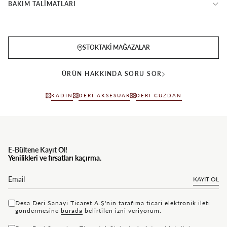
BAKIM TALİMATLARI
STOKTAKI MAĞAZALAR
ÜRÜN HAKKINDA SORU SOR
KADIN
DERI AKSESUAR
DERI CÜZDAN
E-Bültene Kayıt Ol!
Yenilikleri ve fırsatları kaçırma.
KAYIT OL
Desa Deri Sanayi Ticaret A.Ş'nin tarafıma ticari elektronik ileti
göndermesine
bu rada
belirtilen izni veriyorum.