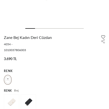
Zane Bej Kadın Deri Cüzdan
4054
-
1010037806003
3.690 TL
RENK
Bej
RENK