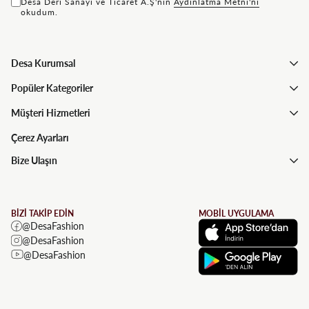
Desa Deri Sanayi ve Ticaret A.Ş'nin
Aydınlatma Metni'ni
okudum.
Desa Kurumsal
Popüler Kategoriler
Müşteri Hizmetleri
Çerez Ayarları
Bize Ulaşın
BİZİ TAKİP EDİN
MOBİL UYGULAMA
@DesaFashion
@DesaFashion
@DesaFashion