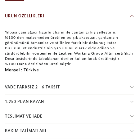
ÜRÜN ÖZELLIKLERI
Yılbaşı çam ağacı figürlü charm ile çantanızı kişiselleştirin.
%100 deri malzemeden üretilen bu şık aksesuar, çantanızın
görünümünü tamamlar ve stilinize farklı bir dokunuş katar.
Bu ürün, et endüstrisinin yan ürünü olarak elde edilen ve
sürdürülebilir yöntemler ile Leather Working Group Altın sertifikalı
Desa tesislerinde tabaklanan deriler kullanılarak üretilmiştir.
%100 Dana derisinden üretilmiştir.
Menşei
Türkiye
VADE FARKSIZ 2 - 6 TAKSIT
1.250 PUAN KAZAN
TESLİMAT VE İADE
BAKIM TALİMATLARI