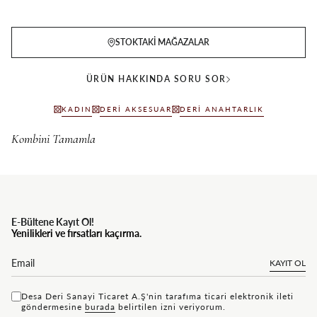
STOKTAKI MAĞAZALAR
ÜRÜN HAKKINDA SORU SOR
KADIN
DERI AKSESUAR
DERI ANAHTARLIK
E-Bültene Kayıt Ol!
Yenilikleri ve fırsatları kaçırma.
KAYIT OL
Desa Deri Sanayi Ticaret A.Ş'nin tarafıma ticari elektronik ileti
göndermesine
bu rada
belirtilen izni veriyorum.