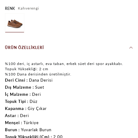
Kahverengi
RENK
ÜRÜN ÖZELLIKLERI
%100 deri, iç astarlı, eva taban, erkek süet deri spor ayakkabı.
Topuk Yüksekliği: 2 cm
%100 Dana derisinden üretilmiştir.
Deri Cinsi
Dana Derisi
Dış Malzeme
Suet
İç Malzeme
Deri
Topuk Tipi
Düz
Kapanma
Giy Çıkar
Astar
Deri
Menşei
Türkiye
Burun
Yuvarlak Burun
Topuk Yüksekliği (Cm)
2.00