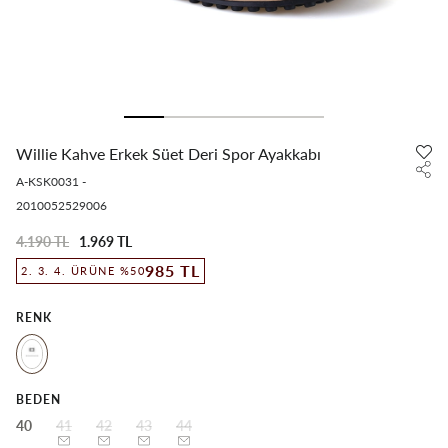
Willie Kahve Erkek Süet Deri Spor Ayakkabı
A-KSK0031
-
2010052529006
4.190 TL
1.969 TL
985 TL
2. 3. 4. ÜRÜNE %50
RENK
BEDEN
40
41
42
43
44