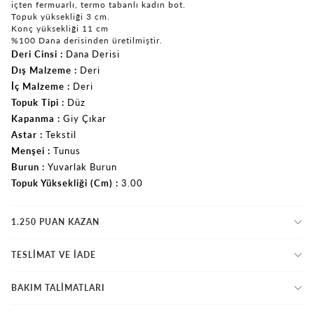
içten fermuarlı, termo tabanlı kadın bot.
Topuk yüksekliği 3 cm.
Konç yüksekliği 11 cm
%100 Dana derisinden üretilmiştir.
Deri Cinsi
Dana Derisi
Dış Malzeme
Deri
İç Malzeme
Deri
Topuk Tipi
Düz
Kapanma
Giy Çıkar
Astar
Tekstil
Menşei
Tunus
Burun
Yuvarlak Burun
Topuk Yüksekliği (Cm)
3.00
1.250 PUAN KAZAN
TESLİMAT VE İADE
BAKIM TALİMATLARI