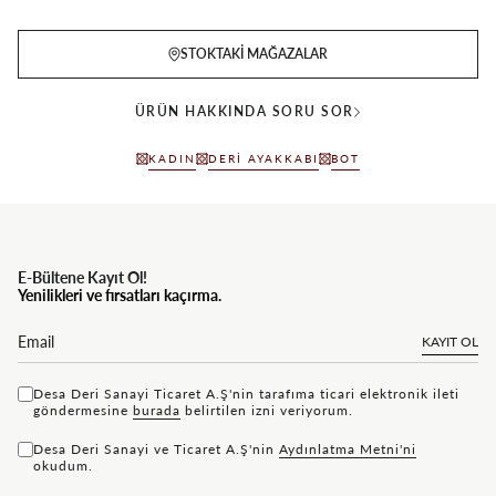
STOKTAKI MAĞAZALAR
ÜRÜN HAKKINDA SORU SOR
KADIN
DERI AYAKKABI
BOT
E-Bültene Kayıt Ol!
Yenilikleri ve fırsatları kaçırma.
KAYIT OL
Desa Deri Sanayi Ticaret A.Ş'nin tarafıma ticari elektronik ileti
göndermesine
bu rada
belirtilen izni veriyorum.
Desa Deri Sanayi ve Ticaret A.Ş'nin
Aydınlatma Metni'ni
okudum.