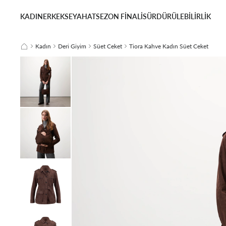
KADIN
ERKEK
SEYAHAT
SEZON FİNALİ
SÜRDÜRÜLEBİLİRLİK
Kadın
Deri Giyim
Süet Ceket
Tiora Kahve Kadın Süet Ceket