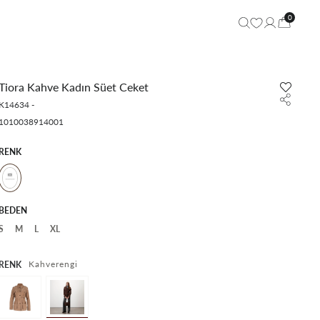
0
Tiora Kahve Kadın Süet Ceket
K14634
-
1010038914001
RENK
BEDEN
S
M
L
XL
Kahverengi
RENK