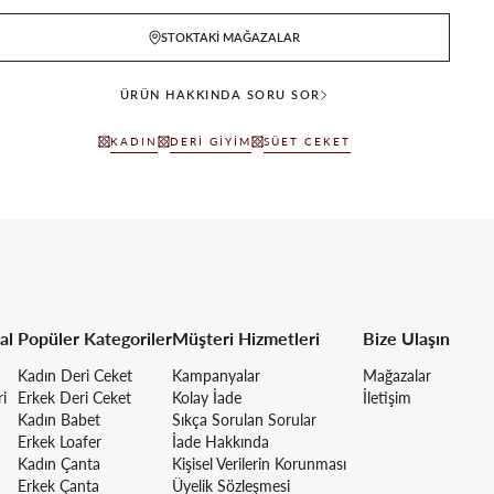
STOKTAKI MAĞAZALAR
ÜRÜN HAKKINDA SORU SOR
KADIN
DERI GIYIM
SÜET CEKET
al
Popüler Kategoriler
Müşteri Hizmetleri
Bize Ulaşın
Kadın Deri Ceket
Kampanyalar
Mağazalar
ri
Erkek Deri Ceket
Kolay İade
İletişim
Kadın Babet
Sıkça Sorulan Sorular
Erkek Loafer
İade Hakkında
Kadın Çanta
Kişisel Verilerin Korunması
Erkek Çanta
Üyelik Sözleşmesi