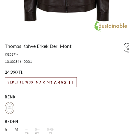
Thomas Kahve Erkek Deri Mont
K8587
-
1010034640001
24.990 TL
17.493 TL
SEPETTE %30 İNDIRIM
RENK
BEDEN
S
M
L
XL
XXL