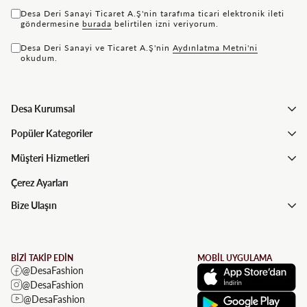
Desa Deri Sanayi Ticaret A.Ş'nin tarafıma ticari elektronik ileti
göndermesine
bu rada
belirtilen izni veriyorum.
Desa Deri Sanayi ve Ticaret A.Ş'nin
Aydınlatma Metni'ni
okudum.
Desa Kurumsal
Popüler Kategoriler
Müşteri Hizmetleri
Çerez Ayarları
Bize Ulaşın
BİZİ TAKİP EDİN
MOBİL UYGULAMA
@DesaFashion
@DesaFashion
@DesaFashion