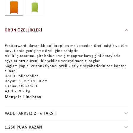
ÜRÜN ÖZELLIKLERI
Fastforward, dayanıklı polipropilen malzemeden üretilmiştir ve tüm
boyutlarda genişleme özelliğine sahiptir.
Akıllı iç tasarımı; çift bölücü ve çift çapraz kayış gibi detaylarla
eşyalarınızı düzenli bir şekilde yerleştirmenizi sağlar.
Sağlam yapısı ve fonksiyonel özellikleriyle seyahatlerinizde konfor
sunar.
%100 Polipropilen
Boyut: 78 x 50 x 30 cm
Hacim: 108/118 L
Ağırlık: 3.9 kg
Menşei
Hindistan
VADE FARKSIZ 2 - 6 TAKSIT
1.250 PUAN KAZAN