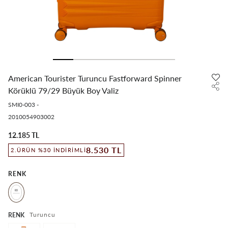
American Tourister Turuncu Fastforward Spinner
Körüklü 79/29 Büyük Boy Valiz
SMI0-003
-
2010054903002
12.185 TL
8.530 TL
2.ÜRÜN %30 İNDIRIMLI
RENK
Turuncu
RENK