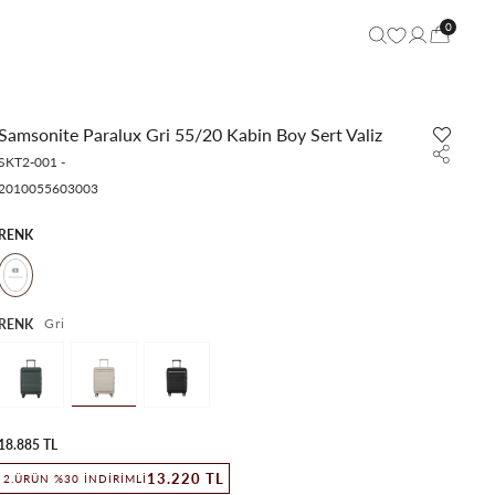
0
Samsonite Paralux Gri 55/20 Kabin Boy Sert Valiz
SKT2-001
-
2010055603003
RENK
Gri
RENK
18.885 TL
13.220 TL
2.ÜRÜN %30 İNDIRIMLI