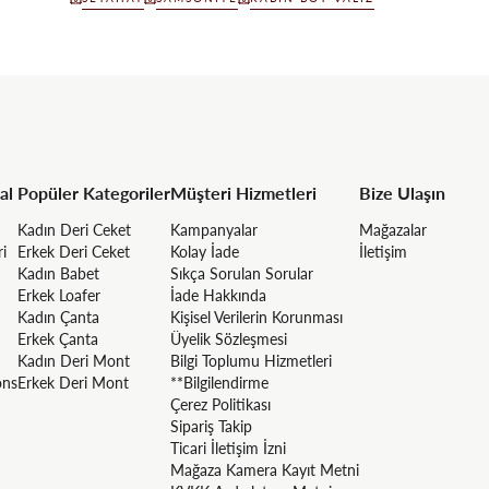
al
Popüler Kategoriler
Müşteri Hizmetleri
Bize Ulaşın
Kadın Deri Ceket
Kampanyalar
Mağazalar
ri
Erkek Deri Ceket
Kolay İade
İletişim
Kadın Babet
Sıkça Sorulan Sorular
Erkek Loafer
İade Hakkında
Kadın Çanta
Kişisel Verilerin Korunması
Erkek Çanta
Üyelik Sözleşmesi
Kadın Deri Mont
Bilgi Toplumu Hizmetleri
ons
Erkek Deri Mont
**Bilgilendirme
Çerez Politikası
Sipariş Takip
Ticari İletişim İzni
Mağaza Kamera Kayıt Metni