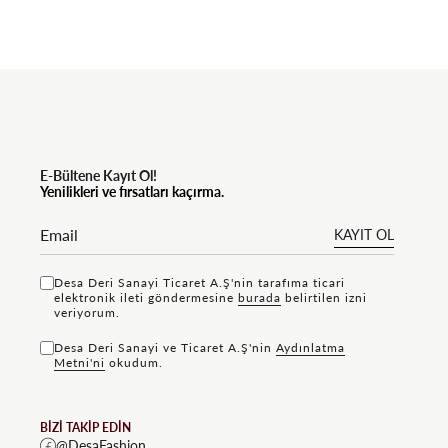
E-Bültene Kayıt Ol!
Yenilikleri ve fırsatları kaçırma.
KAYIT OL
Desa Deri Sanayi Ticaret A.Ş'nin tarafıma ticari
elektronik ileti göndermesine
bu rada
belirtilen izni
veriyorum.
Desa Deri Sanayi ve Ticaret A.Ş'nin
Aydınlatma
Metni'ni
okudum.
BİZİ TAKİP EDİN
@DesaFashion