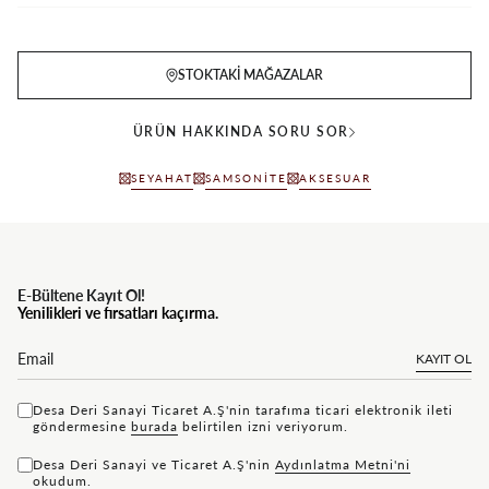
STOKTAKI MAĞAZALAR
ÜRÜN HAKKINDA SORU SOR
SEYAHAT
SAMSONITE
AKSESUAR
E-Bültene Kayıt Ol!
Yenilikleri ve fırsatları kaçırma.
KAYIT OL
Desa Deri Sanayi Ticaret A.Ş'nin tarafıma ticari elektronik ileti
göndermesine
bu rada
belirtilen izni veriyorum.
Desa Deri Sanayi ve Ticaret A.Ş'nin
Aydınlatma Metni'ni
okudum.