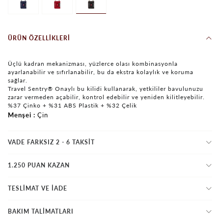
ÜRÜN ÖZELLIKLERI
Üçlü kadran mekanizması, yüzlerce olası kombinasyonla
ayarlanabilir ve sıfırlanabilir, bu da ekstra kolaylık ve koruma
sağlar.
Travel Sentry® Onaylı bu kilidi kullanarak, yetkililer bavulunuzu
zarar vermeden açabilir, kontrol edebilir ve yeniden kilitleyebilir.
%37 Çinko + %31 ABS Plastik + %32 Çelik
Menşei
Çin
VADE FARKSIZ 2 - 6 TAKSIT
1.250 PUAN KAZAN
TESLİMAT VE İADE
BAKIM TALİMATLARI