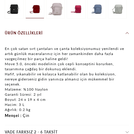
ÜRÜN ÖZELLIKLERI
En çok satan sırt çantaları ve çanta koleksiyonumuz yenilendi ve
artık günlük maceralarınız için her zamankinden daha fazla
vazgeçilmez bir parça haline geldi!
Move 5.0, önceki modelinin çok cepli konseptini korurken,
tasarımına çağdaş bir dokunuş eklendi.
Hafif, yıkanabilir ve kolayca katlanabilir olan bu koleksiyon,
nereye giderseniz gidin yanınıza almanız için mükemmel bir
seçenek.
Malzeme: %100 Naylon
Garanti Süresi: 2 yıl
Boyut: 24 x 19 x 4 cm
Hacim: 3 L
Ağırlık: 0.2 kg
Menşei
Çin
VADE FARKSIZ 2 - 6 TAKSIT