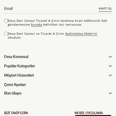
KAYIT OL
Desa Deri Sanayi Ticaret A.Ş'nin tarafıma ticari elektronik ileti
göndermesine
bu rada
belirtilen izni veriyorum.
Desa Deri Sanayi ve Ticaret A.Ş'nin
Aydınlatma Metni'ni
okudum.
Desa Kurumsal
Popüler Kategoriler
Müşteri Hizmetleri
Çerez Ayarları
Bize Ulaşın
BİZİ TAKİP EDİN
MOBİL UYGULAMA