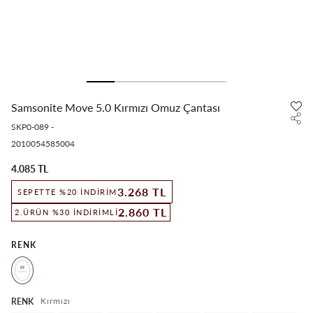
Samsonite Move 5.0 Kırmızı Omuz Çantası
SKP0-089
-
2010054585004
4.085 TL
3.268 TL
SEPETTE %20 İNDIRIM
2.860 TL
2.ÜRÜN %30 İNDIRIMLI
RENK
Kırmızı
RENK