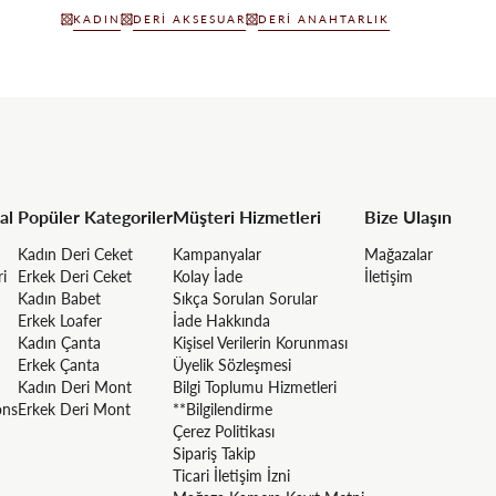
KADIN
DERI AKSESUAR
DERI ANAHTARLIK
al
Popüler Kategoriler
Müşteri Hizmetleri
Bize Ulaşın
Kadın Deri Ceket
Kampanyalar
Mağazalar
ri
Erkek Deri Ceket
Kolay İade
İletişim
Kadın Babet
Sıkça Sorulan Sorular
Erkek Loafer
İade Hakkında
Kadın Çanta
Kişisel Verilerin Korunması
Erkek Çanta
Üyelik Sözleşmesi
Kadın Deri Mont
Bilgi Toplumu Hizmetleri
ons
Erkek Deri Mont
**Bilgilendirme
Çerez Politikası
Sipariş Takip
Ticari İletişim İzni