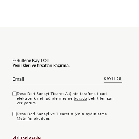
E-Bültene Kayıt Ol!
Yenilikleri ve fırsatları kaçırma.
KAYIT OL
Desa Deri Sanayi Ticaret A.Ş'nin tarafıma ticari
elektronik ileti göndermesine
bu rada
belirtilen izni
veriyorum.
Desa Deri Sanayi ve Ticaret A.Ş'nin
Aydınlatma
Metni'ni
okudum.
BİZİ TAKİP EDİN