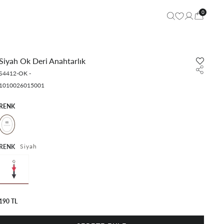
0
Siyah Ok Deri Anahtarlık
S4412-OK
-
1010026015001
RENK
Siyah
RENK
190 TL