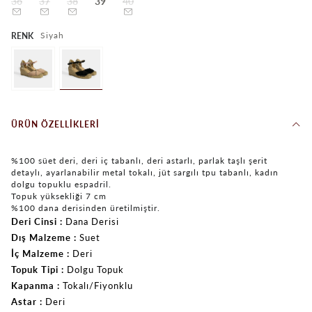
36
37
38
39
40
Siyah
RENK
ÜRÜN ÖZELLIKLERI
%100 süet deri, deri iç tabanlı, deri astarlı, parlak taşlı şerit
detaylı, ayarlanabilir metal tokalı, jüt sargılı tpu tabanlı, kadın
dolgu topuklu espadril.
Topuk yüksekliği 7 cm
%100 dana derisinden üretilmiştir.
Deri Cinsi
Dana Derisi
Dış Malzeme
Suet
İç Malzeme
Deri
Topuk Tipi
Dolgu Topuk
Kapanma
Tokalı/Fiyonklu
Astar
Deri