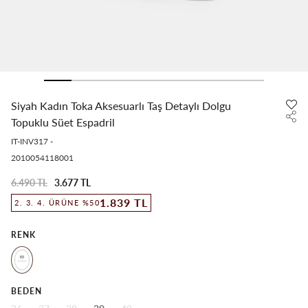
Siyah Kadın Toka Aksesuarlı Taş Detaylı Dolgu
Topuklu Süet Espadril
IT-INV317
-
2010054118001
6.490 TL
3.677 TL
1.839 TL
2. 3. 4. ÜRÜNE %50
RENK
BEDEN