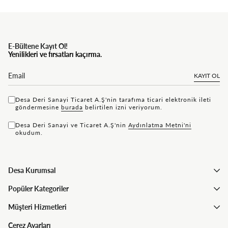
E-Bültene Kayıt Ol!
Yenilikleri ve fırsatları kaçırma.
KAYIT OL
Desa Deri Sanayi Ticaret A.Ş'nin tarafıma ticari elektronik ileti
göndermesine
bu rada
belirtilen izni veriyorum.
Desa Deri Sanayi ve Ticaret A.Ş'nin
Aydınlatma Metni'ni
okudum.
Desa Kurumsal
Popüler Kategoriler
Müşteri Hizmetleri
Çerez Ayarları