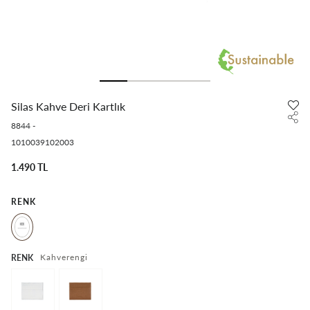
Silas Kahve Deri Kartlık
8844
-
1010039102003
1.490 TL
RENK
Kahverengi
RENK