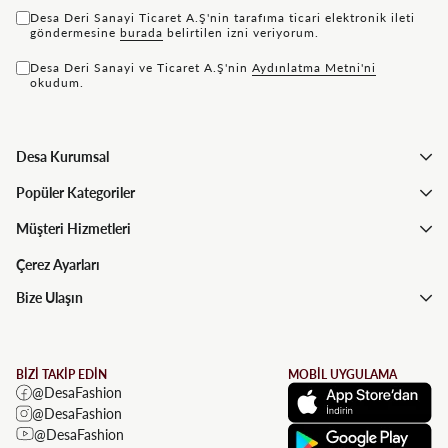
Desa Deri Sanayi Ticaret A.Ş'nin tarafıma ticari elektronik ileti
göndermesine
bu rada
belirtilen izni veriyorum.
Desa Deri Sanayi ve Ticaret A.Ş'nin
Aydınlatma Metni'ni
okudum.
Desa Kurumsal
Popüler Kategoriler
Müşteri Hizmetleri
Çerez Ayarları
Bize Ulaşın
BİZİ TAKİP EDİN
MOBİL UYGULAMA
@DesaFashion
@DesaFashion
@DesaFashion