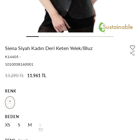
Siena Siyah Kadın Deri Keten Yelek/Bluz
K14405
-
1010038160001
13.290 TL
11.961 TL
RENK
BEDEN
XS
S
M
L