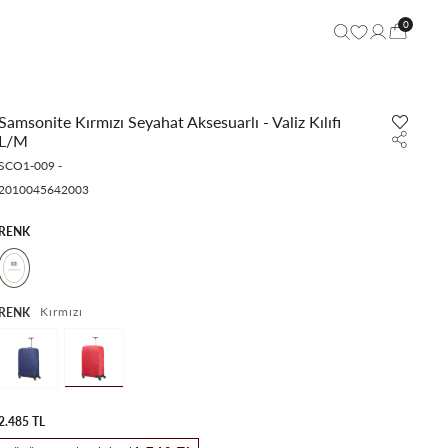
0
Samsonite Kırmızı Seyahat Aksesuarlı - Valiz Kılıfı
L/M
SCO1-009
-
2010045642003
RENK
Kırmızı
RENK
2.485 TL