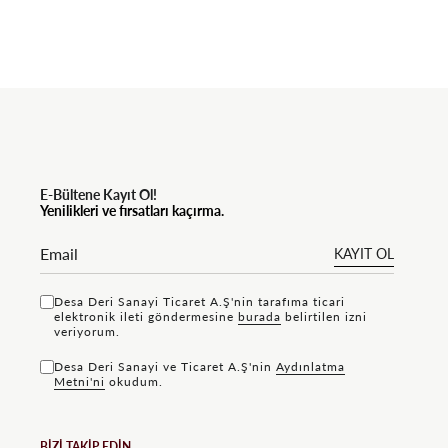
E-Bültene Kayıt Ol!
Yenilikleri ve fırsatları kaçırma.
KAYIT OL
Desa Deri Sanayi Ticaret A.Ş'nin tarafıma ticari
elektronik ileti göndermesine
bu rada
belirtilen izni
veriyorum.
Desa Deri Sanayi ve Ticaret A.Ş'nin
Aydınlatma
Metni'ni
okudum.
BİZİ TAKİP EDİN