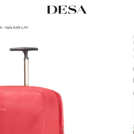
 - Valiz Kılıfı L/M