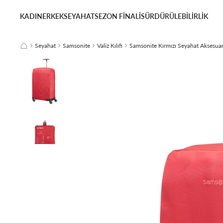
KADIN
ERKEK
SEYAHAT
SEZON FİNALİ
SÜRDÜRÜLEBİLİRLİK
Seyahat
Samsonite
Valiz Kılıfı
Samsonite Kırmızı Seyahat Aksesuarlı