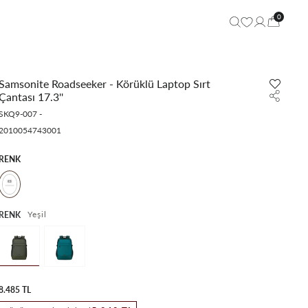
0
Samsonite Roadseeker - Körüklü Laptop Sırt
Çantası 17.3''
SKQ9-007
-
2010054743001
RENK
Yeşil
RENK
8.485 TL