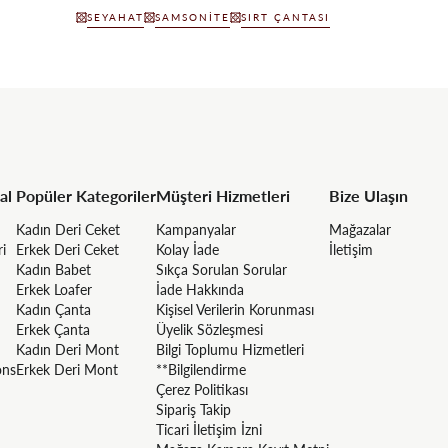
SEYAHAT
SAMSONITE
SIRT ÇANTASI
al
Popüler Kategoriler
Müşteri Hizmetleri
Bize Ulaşın
Kadın Deri Ceket
Kampanyalar
Mağazalar
ri
Erkek Deri Ceket
Kolay İade
İletişim
Kadın Babet
Sıkça Sorulan Sorular
Erkek Loafer
İade Hakkında
Kadın Çanta
Kişisel Verilerin Korunması
Erkek Çanta
Üyelik Sözleşmesi
Kadın Deri Mont
Bilgi Toplumu Hizmetleri
ons
Erkek Deri Mont
**Bilgilendirme
Çerez Politikası
Sipariş Takip
Ticari İletişim İzni