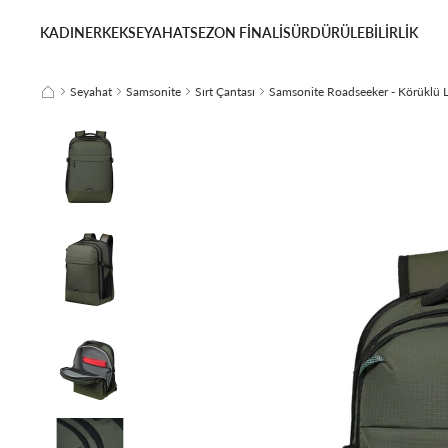
KADIN
ERKEK
SEYAHAT
SEZON FİNALİ
SÜRDÜRÜLEBİLİRLİK
Seyahat
Samsonite
Sırt Çantası
Samsonite Roadseeker - Körüklü La