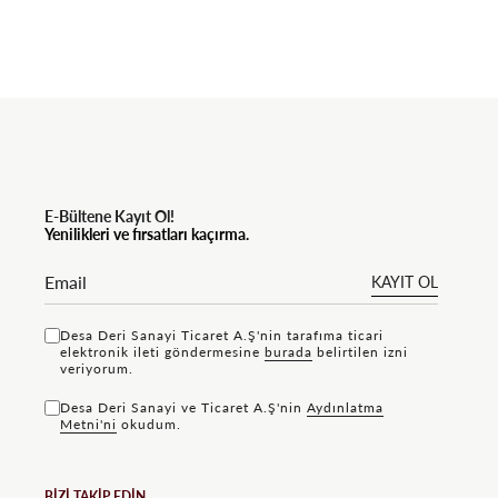
E-Bültene Kayıt Ol!
Yenilikleri ve fırsatları kaçırma.
KAYIT OL
Desa Deri Sanayi Ticaret A.Ş'nin tarafıma ticari
elektronik ileti göndermesine
bu rada
belirtilen izni
veriyorum.
Desa Deri Sanayi ve Ticaret A.Ş'nin
Aydınlatma
Metni'ni
okudum.
BİZİ TAKİP EDİN